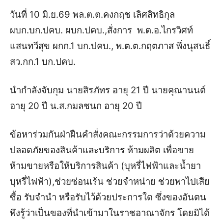
วันที่ 10 มิ.ย.69 พล.ต.ต.คงกฤช เลิศสิทธิกุล
ผบก.บก.ปคบ. ผบก.ปคบ.,สั่งการ พ.ต.อ.ไกรวิศท์
แสนทวีสุข ผกก.1 บก.ปคบ., พ.ต.ต.กฤตภาส พึ่งนุสนธิ์
สว.กก.1 บก.ปคบ.
นำกำลังจับกุม นายสิรภัทร อายุ 21 ปี นายคุณานนต์
อายุ 20 ปี น.ส.กมลชนก อายุ 20 ปี
ข้อหาร่วมกันฝ่าฝืนคำสั่งคณะกรรมการว่าด้วยความ
ปลอดภัยของสินค้าและบริการ ห้ามผลิต เพื่อขาย
ห้ามขายหรือให้บริการสินค้า (บุหรี่ไฟฟ้าและน้ำยา
บุหรี่ไฟฟ้า),ช่วยซ่อนเร้น ช่วยจำหน่าย ช่วยพาไปเสีย
ซื้อ รับจำนำ หรือรับไว้ด้วยประการใด ซึ่งของอันตน
พึงรู้ว่าเป็นของที่นำเข้ามาในราชอาณาจักร โดยมิได้