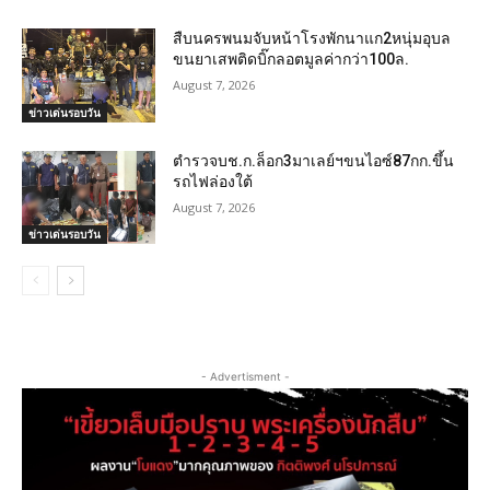
สืบนครพนมจับหน้าโรงพักนาแก2หนุ่มอุบล
ขนยาเสพติดบิ๊กลอตมูลค่ากว่า100ล.
August 7, 2026
ข่าวเด่นรอบวัน
ตำรวจบช.ก.ล็อก3มาเลย์ฯขนไอซ์87กก.ขึ้น
รถไฟล่องใต้
August 7, 2026
ข่าวเด่นรอบวัน
- Advertisment -