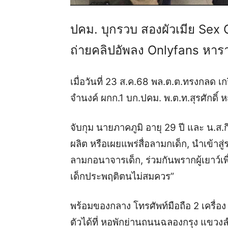
ปคม. บุกรวบ สองผัวเมีย Sex 
ถ่ายคลิปอัพลง Onlyfans หารา
เมื่อวันที่ 23 ส.ค.68 พล.ต.ต.ทรงกลด เก
จำนงค์ ผกก.1 บก.ปคม. พ.ต.ท.สุรศักดิ์ ห
จับกุม นายภาคภูมิ อายุ 29 ปี และ น.ส.ก
ผลิต หรือเผยแพร่สื่อลามกเด็ก, นำเข้าสู่
ลามกอนาจารเด็ก, ร่วมกันพรากผู้เยาว์เพื
เด็กประพฤติตนไม่สมควร”
พร้อมของกลาง โทรศัพท์มือถือ 2 เครื่อง 
ตัวได้ที่ หอพักย่านถนนฉลองกรุง แขว