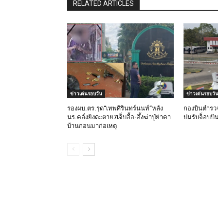
RELATED ARTICLES
ข่าวเด่นรอบวัน
ข่าวเด่นรอบวั
รองผบ.ตร.รุด“เทพศิรินทร์นนท์”หลัง
กองบินตำรวจส
นร.คลั่งยิงดะตาย7เจ็บอื้อ-อึ้งฆ่าปู่ย่าคา
ปมรับจ็อบบ
บ้านก่อนมาก่อเหตุ