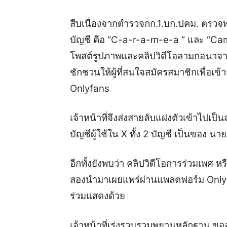
สืบเนื่องจากตำรวจกก.1.บก.ปคม. ตรวจพบ
บัญชี คือ “C-a-r-a-m-e-a ” และ “Ca
โพสต์รูปภาพและคลิปวิดีโอลามกอนาจา
ชักชวนให้ผู้ที่สนใจสมัครสมาชิกเพื่อเข
Onlyfans
เจ้าหน้าที่จึงส่งสายลับแฝงตัวเข้าไปเ
บัญชีผู้ใช้ใน X ทั้ง 2 บัญชี เป็นของ นา
อีกทั้งยังพบว่า คลิปวิดีโอการร่วมเพศ ห
สองนำมาเผยแพร่ผ่านแพลตฟอร์ม Onlyf
ร่วมแสดงด้วย
เจ้าหน้าที่เร่งรวบรวมพยานหลักฐาน ข