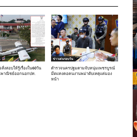
น
ข่าวเด่นรอบวัน
ั่งสอบให้รู้เรื่องใน60วัน
ตำรวจนครปฐมตามจับหนุ่มเพชรบูรณ์
ินพาณิชย์ออกนอกปท.
มีดแทงคอคนงานพม่าดับเหตุแค่มอง
หน้า