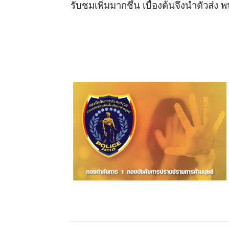
รับชมเพิ่มมากชึ้น เบื้องต้นจึงนำตัวส