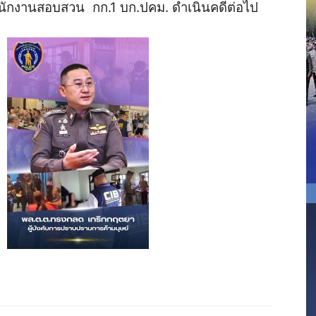
่ง พนักงานสอบสวน กก.1 บก.ปคม. ดำเนินคดีต่อไป