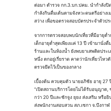
ต่อมา ตำรวจ กก.3.บก.ปคม. นำกำลังปิดล
กำลังกินดื่มเต้นตามจังหวะดนตรีอย่างเม
สว่าง เพื่อขอตรวจสอบบัตรประจำตัวป
จากการตรวจสอบพบนักเที่ยวที่มีอายุต่ำ
เด็กอายุต่ำสุดเพียงแค่ 13 ปี เข้ามานั่งดื
ร้านและในห้องน้ำ ยังพบยาเสพติดประ
หนึ่ง ตกอยู่เรี่ยราด คาดว่านักเที่ยวไหว
ตรวจยึดไว้เป็นของกลาง
เบื้องต้น ควบคุมตัว นายอภิชัย อายุ 27
“เปิดสถานบริการโดยไม่ได้รับอนุญาต, ขา
กว่า 20 ปีและชักจูง ยุยง ส่งเสริม หรื
ส่งพนักงานสอบสวน สภ.เซกา จ.บึงกาฬ