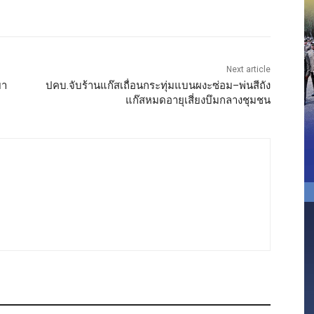
Next article
ยา
ปคบ.จับร้านแก๊สเถื่อนกระทุ่มแบนผงะซ่อม–พ่นสีถัง
แก๊สหมดอายุเสี่ยงบึมกลางชุมชน