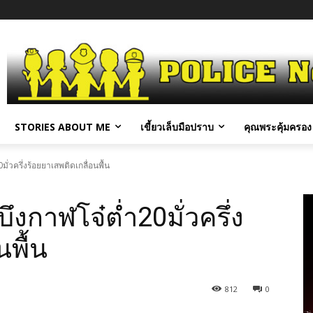
STORIES ABOUT ME
เขี้ยวเล็บมือปราบ
คุณพระคุ้มครอง 
ั่วครึ่งร้อยยาเสพติดเกลื่อนพื้น
ึงกาฬโจ๋ต่ำ20มั่วครึ่ง
นพื้น
812
0