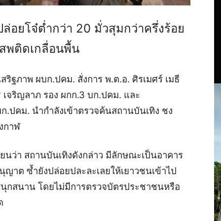
่อยโจ๋ต่ำกว่า 20 มั่วสุมกว่าครึ่งร้อย
เสพติดเกลื่อนพื้น
เสริฐภาพ ผบก.ปคม. สั่งการ พ.ต.อ. ศิรเมศร์ เมธี
ดช เจริญลาภ รอง ผกก.3 บก.ปคม. และ
 บก.ปคม.
นำกำลังเข้าตรวจค้นสถานบันเทิง ชง
บึงกาฬ
เรียนว่า สถานบันเทิงดังกล่าว มีลักษณะเป็นอาคาร
บอนุญาต ซ้ำยังปล่อยปละละเลยให้เยาวชนเข้าไป
ย่างสนุกสนาน โดยไม่มีการตรวจบัตรประชาชนหรือ
ด