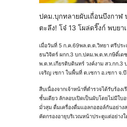
ปคม.บุกทลายผับเถื่อนบึงกาฬ ปล
ตะลึง! โจ๋ 13 โผล่ดริ๊งก์ พบยา
เมื่อวันที่ 5 ก.ค.69พล.ต.ต.วิทยา ศรีประ
ธนวิจิตร์ ผกก.3 บก.ปคม.พ.ต.ท.กษิดิ์เ
พ.ต.ท.เกียรติบดินทร์ วงค์งาม สว.กก.3
เจริญ เซกา ในพื้นที่ ต.เซกา อ.เซกา จ.
สืบเนื่องจากเจ้าหน้าที่ตำรวจได้รับร้อง
ชั้นเดียว ลักลอบเปิดเป็นผับโดยไม่มีใ
มั่วสุม ดื่มเครื่องดื่มแอลกอฮอล์กันอ
คัดกรองอายุบริเวณหน้าประตูแต่อย่างใ