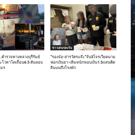
น
ข่าวเด่นรอบวัน
ง…ตำรวจทางหลวงบุรีรัมย์
“รองจ๋อ-สารวัตรแจ๊ะ”จับ3โจรเวียดนาม
อะโวคาโดเถื่อน6.5 ตันลอบ
ฟอกเงินยา-เหิมหนักหอบเงิน1.5แสนติด
ขมร
สินบนถึงโรงพัก