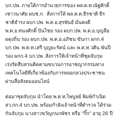
บก.ปพ. ภายใต้การอำนวยการของ พล.ต.ท.ณัฐศักดิ์
เชาวนาศัย ผบช.ก. สั่งการให้ พล.ต.ต.ธีรชาติ ธีร
ชาติธำรง ผบก.ปพ. พ.ต.อ.สุรพันธ์ มั่นคงดี
พ.ต.อ.ทนงศักดิ์ ปันไชย รอง ผบก.ปพ. พ.ต.อ.บุญลือ
ผดุงถิ่น รอง ผบก.ปพ. พ.ต.อ.อภิชน ขันกา ผกก.4
บก.ปพ. พ.ต.ท.เสรี บุญยะรัตน์ และ พ.ต.ท.วศิน พันปี
รอง ผกก.4 บก.ปพ. สั่งการให้เจ้าหน้าที่ชุดจับกุม
เร่งรัดสืบสวนติดตามขบวนการอาชญากรรมทาง
เทคโนโลยีที่เกี่ยวข้องกับการหลอกลวงประชาชน
ผ่านสื่อสังคมออนไลน์
ต่อมาชุดจับกุม นำโดย พ.ต.ท.ไพบูลย์ พิมพ์กำเนิด
สว.กก.4 บก.ปพ. พร้อมกำลังเจ้าหน้าที่ตำรวจ ได้ร่วม
กันจับกุม นางสาวขวัญกนกพัชร หรือ “กิ๊ก” อายุ 26 ปี