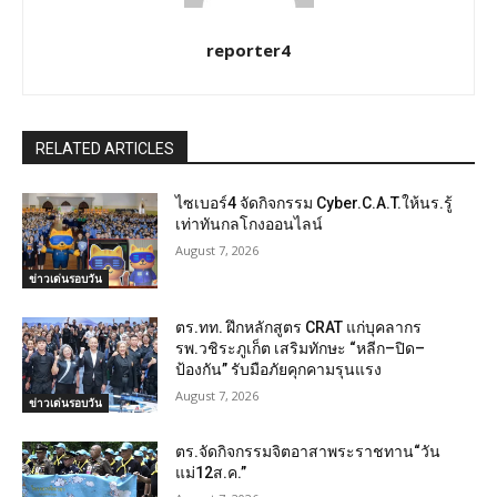
reporter4
RELATED ARTICLES
ไซเบอร์4 จัดกิจกรรม Cyber.C.A.T.ให้นร.รู้
เท่าทันกลโกงออนไลน์
August 7, 2026
ข่าวเด่นรอบวัน
ตร.ทท. ฝึกหลักสูตร CRAT แก่บุคลากร
รพ.วชิระภูเก็ต เสริมทักษะ “หลีก–ปิด–
ป้องกัน” รับมือภัยคุกคามรุนแรง
August 7, 2026
ข่าวเด่นรอบวัน
ตร.จัดกิจกรรมจิตอาสาพระราชทาน“วัน
แม่12ส.ค.”