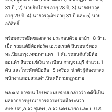
31 ปี , 2) นายธิปไตยฯ อายุ 28 ปี, 3) นายศราวุธ
อายุ 29 ปี 4) นายวรวุฒิฯ อายุ 31 ปี และ 5) นาย
อภิสิทธิ์
พร้อมตรวจยึดของกลาง ประกอบด้วย ยาบ้า 8 ล้าน
เม็ด รถยนต์ยี่ห้อฟอร์ด เอเวอเรสต์ สีบรอนซ์ทอง
ทะเบียนกรุงเทพมหานคร 1 คัน รถยนต์เก๋งยี่ห้อ
ฮอนด้า สีบรอนซ์เงิน ทะเบียน กาญจนบุรี จำนวน 1
คัน และโทรศัพท์มือถือ 5 เครื่อง นำตัวผู้ต้องหาส่ง
พนักงานสอบสวนดำเนินคดีตามกฎหมาย
พล.ต.ท.อาชยน ไกรทอง ผบช.ปส.กล่าวว่า คดีนี้เป็น
ผลจากการบูรณาการความร่วมมือระหว่า
งบช.ปส.,ภ.จว.ชุมพร, ภ.จว.นครนายก และ ป.ป.ส.