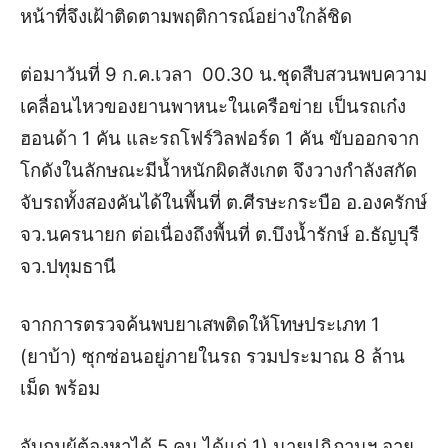
หน้าที่จึงเฝ้าติดตามพฤติการณ์อย่างใกล้ชิด
ต่อมาวันที่ 9 ก.ค.เวลา
00.30 น.
ชุดสืบสวนพบความ
เคลื่อนไหวของยานพาหนะในเครือข่าย เป็นรถเก๋ง
ฮอนด้า 1 คัน และรถโฟร์วิลฟอร์ด 1 คัน ขับออกจาก
โกดังในลักษณะมีน้ำหนักผิดสังเกต จึงวางกำลังสกัด
จับรถทั้งสองคันได้ในพื้นที่ ต.ศีรษะกระบือ อ.องครักษ์
จว.นครนายก ต่อเนื่องถึงพื้นที่ ต.บึงน้ำรักษ์ อ.ธัญบุรี
จว.ปทุมธานี
จากการตรวจค้นพบยาเสพติดให้โทษประเภท 1
(ยาบ้า) ซุกซ่อนอยู่ภายในรถ รวมประมาณ 8 ล้าน
เม็ด พร้อม
จับกุมผู้ต้องหาได้ 5 คน ได้แก่ 1) นายปฏิภานฯ อายุ