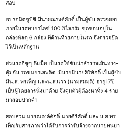
สอบ
พบรถมิตซูบิชิ มีนายณรงค์ศักดิ์ เป็นผู้ขับ ตรวจสอบ
ภายในรถพบยาไอซ์ 100 กิโลกรัม ซุกซ่อนอยู่ใน
กล่องพัสดุ 6 กล่อง ที่ด้านท้ายภายในรถ จึงตรวจยึด
ไว้เป็นหลักฐาน
ส่วนรถอีซูซุ ดีแม็ค เป็นรถใช้ขับนำสำรวจเส้นทาง-
คุ้มกัน รถขนยาเสพติด มีนายมีนายศิริศักดิ์ เป็นผู้ขับ
มีน.ส. พรเพ็ญ และน.ส.แวว (นามสมมติ) อายุ17ปี
เป็นผู้โดยสารนั่งมาด้วย จึงคุมตัวผู้ต้องหาทั้ง 4 ราย
มาสอบปากคำ
สอบสวน นายณรงค์ศักดิ์ นายศิริศักดิ์ และ น.ส.พร
เพ็ญรับสารภาพว่าได้รับการว่ารับจ้างจากนายทุนยา