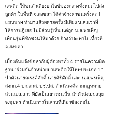
เสพติด ให้ขนลำเลียงยาไอซ์ของกลางทั้งหมดไปส่ง
ลูกค้า ในพื้นที่ จ.สงขลา ได้ค่าจ้างค่าขนครั้งละ 1
แสนบาท ทำมาแล้วหลายครั้ง มีเพียง น.ส.แววที่
ให้การปฏิเสธ ไม่มีส่วนรู้เห็น แต่ถูก น.ส.พรเพ็ญ
เพื่อนรุ่นพี่ชักชวนให้มาด้วย อ้างว่าจะพาไปเที่ยวที่
จ.สงขลา
เบื้องต้นแจ้งข้อหากับผู้ต้องหาทั้ง 4 รายในความผิด
ฐาน “ร่วมกันจำหน่ายยาเสพติดให้โทษประเภท 1 “
นำตัวนายณรงค์ศักดิ์ นายศิริศักดิ์ และ น.ส.พรเพ็ญ
ส่งกก.4 บก.สกส. บช.ปส. ดำเนินคดีตามกฎหมาย
ส่วนน.ส.แวว ที่ยังเป็นเยาวชนนั้น นำตัวส่งสภ.สลุย
จ.ชุมพร ดำเนินการในส่วนที่เกี่ยวข้องต่อไป