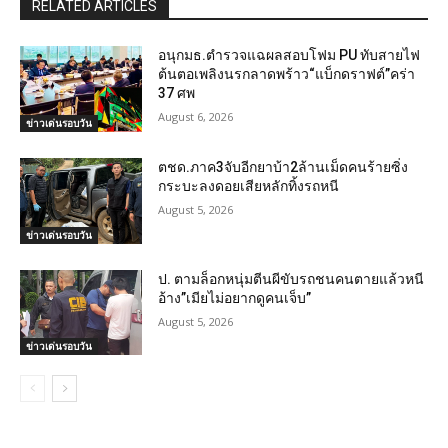
RELATED ARTICLES
อนุกมธ.ตำรวจแฉผลสอบโฟม PU ทับสายไฟ
ต้นตอเพลิงนรกลาดพร้าว“แบ็กดราฟต์”คร่า
37 ศพ
August 6, 2026
ข่าวเด่นรอบวัน
ตชด.ภาค3จับอีกยาบ้า2ล้านเม็ดคนร้ายซิ่ง
กระบะลงดอยเสียหลักทิ้งรถหนี
August 5, 2026
ข่าวเด่นรอบวัน
ป. ตามล็อกหนุ่มตีนผีขับรถชนคนตายแล้วหนี
อ้าง”เมียไม่อยากดูคนเจ็บ”
August 5, 2026
ข่าวเด่นรอบวัน