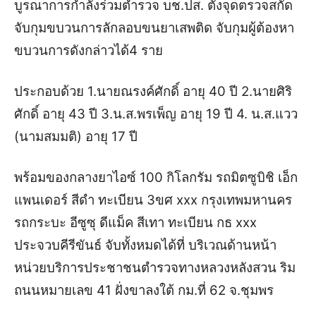
บูรณาการกำลังร่วมตำรวจ บช.ปส. ตั้งจุดตรวจสกัด
จับกุมขบวนการลักลอบขนยาเสพติด จับกุมผู้ต้องหา
ขบวนการดังกล่าวได้4 ราย
ประกอบด้วย 1.นายณรงค์ศักดิ์ อายุ 40 ปี 2.นายศิริ
ศักดิ์ อายุ 43 ปี 3.น.ส.พรเพ็ญ อายุ 19 ปี 4. น.ส.แวว
(นามสมมติ) อายุ 17 ปี
พร้อมของกลางยาไอซ์ 100 กิโลกรัม รถมิตซูบิชิ เอ็ก
แพนเดอร์ สีดำ ทะเบียน 3ขศ xxx กรุงเทพมหานคร
รถกระบะ อีซูซุ ดีแม็ค สีเทา ทะเบียน กธ xxx
ประจวบคีรีขันธ์ จับทั้งหมดได้ที่ บริเวณด้านหน้า
หน่วยบริการประชาชนตำรวจทางหลวงหลังสวน ริม
ถนนหมายเลข 41 ฝั่งขาลงใต้ กม.ที่ 62 จ.ชุมพร