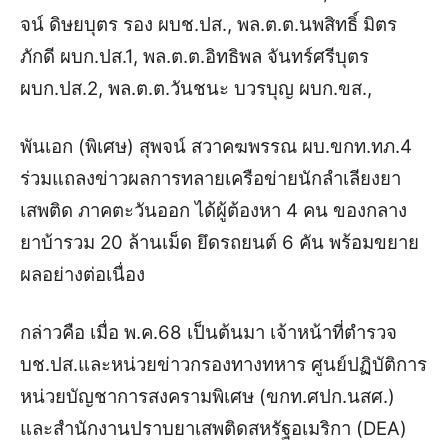
จน์ ดิษยบุตร รอง ผบช.ปส., พล.ต.ต.นพสิทธิ์ มิตร
ภักดี ผบก.ปส.1, พล.ต.ต.อิทธิพล จันทร์ศรีบุตร
ผบก.ปส.2, พล.ต.ต.วันชนะ บวรบุญ ผบก.ขส.,
พันเอก (พิเศษ) สุพจน์ สวาคฆพรรณ ผบ.ขกท.ทภ.4
ร่วมแถลงข่าวผลการทลายเครือข่ายนักลำเลียงยา
เสพติด ภาคตะวันออก ได้ผู้ต้องหา 4 คน ของกลาง
ยาบ้ารวม 20 ล้านเม็ด ยึดรถยนต์ 6 คัน พร้อมขยาย
ผลอย่างต่อเนื่อง
กล่าวคือ เมื่อ พ.ค.68 เป็นต้นมา เจ้าหน้าที่ตำรวจ
บช.ปส.และหน่วยข่าวกรองทางทหาร ศูนย์ปฏิบัติการ
หน่วยบัญชาการสงครามพิเศษ (ขกท.ศปก.นสศ.)
และสำนักงานปราบยาเสพติดสหรัฐอเมริกา (DEA)