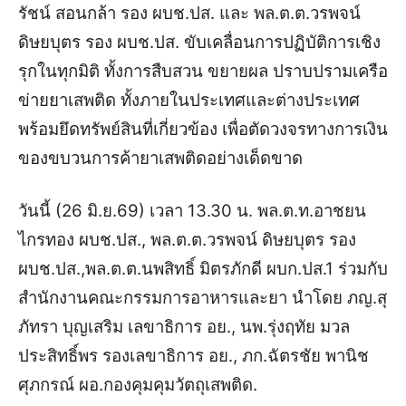
รัชน์ สอนกล้า รอง ผบช.ปส. และ พล.ต.ต.วรพจน์
ดิษยบุตร รอง ผบช.ปส. ขับเคลื่อนการปฏิบัติการเชิง
รุกในทุกมิติ ทั้งการสืบสวน ขยายผล ปราบปรามเครือ
ข่ายยาเสพติด ทั้งภายในประเทศและต่างประเทศ
พร้อมยึดทรัพย์สินที่เกี่ยวข้อง เพื่อตัดวงจรทางการเงิน
ของขบวนการค้ายาเสพติดอย่างเด็ดขาด
วันนี้ (26 มิ.ย.69) เวลา 13.30 น. พล.ต.ท.อาชยน
ไกรทอง ผบช.ปส., พล.ต.ต.วรพจน์ ดิษยบุตร รอง
ผบช.ปส.,พล.ต.ต.นพสิทธิ์ มิตรภักดี ผบก.ปส.1 ร่วมกับ
สำนักงานคณะกรรมการอาหารและยา นำโดย ภญ.สุ
ภัทรา บุญเสริม เลขาธิการ อย., นพ.รุ่งฤทัย มวล
ประสิทธิ์พร รองเลขาธิการ อย., ภก.ฉัตรชัย พานิช
ศุภกรณ์ ผอ.กองคุมคุมวัตถุเสพติด.