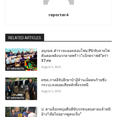
reporter4
RELATED ARTICLES
อนุกมธ.ตำรวจแฉผลสอบโฟม PU ทับสายไฟ
ต้นตอเพลิงนรกลาดพร้าว“แบ็กดราฟต์”คร่า
37 ศพ
August 6, 2026
ข่าวเด่นรอบวัน
ตชด.ภาค3จับอีกยาบ้า2ล้านเม็ดคนร้ายซิ่ง
กระบะลงดอยเสียหลักทิ้งรถหนี
August 5, 2026
ข่าวเด่นรอบวัน
ป. ตามล็อกหนุ่มตีนผีขับรถชนคนตายแล้วหนี
อ้าง”เมียไม่อยากดูคนเจ็บ”