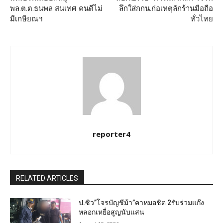
พล.ต.ต.ธนพล สนเทศ คนดีไม่
ลึกใส่กกน.ก่อเหตุลักร้านมือถือ
มีเกษียณฯ
ทั่วไทย
reporter4
RELATED ARTICLES
ป.ซิว”โจรบัญชีม้า”คาหมอชิต 2รับร่วมแก๊ง
หลอกเหยื่อสูญนับแสน