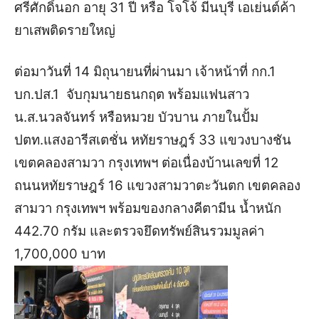
ศรีศักดิ์นอก อายุ 31 ปี หรือ โจโจ้ มีนบุรี เอเย่นต์ค้า
ยาเสพติดรายใหญ่
ต่อมาวันที่ 14 มิถุนายนที่ผ่านมา เจ้าหน้าที่ กก.1
บก.ปส.1 จับกุมนายธนกฤต พร้อมแฟนสาว
น.ส.นวลจันทร์ หรือหมวย บัวบาน ภายในปั้ม
ปตท.แสงอารีสเตชั่น หทัยราษฎร์ 33 แขวงบางชัน
เขตคลองสามวา กรุงเทพฯ ต่อเนื่องบ้านเลขที่ 12
ถนนหทัยราษฎร์ 16 แขวงสามวาตะวันตก เขตคลอง
สามวา กรุงเทพฯ พร้อมของกลางคีตามีน น้ำหนัก
442.70 กรัม และตรวจยึดทรัพย์สินรวมมูลค่า
1,700,000 บาท