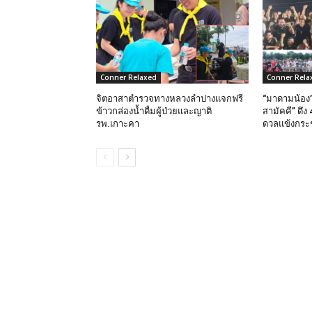
Conner Relaxed
Conner Rela
จิตอาสาตำรวจทางหลวงลำปางแจกฟรี
“มาดามน้อง”
ข้าวกล่องน้ำดื่มผู้ป่วยและญาติ
สามัคคี” ดึ
รพ.เกาะคา
ดวลแข้งกระชั