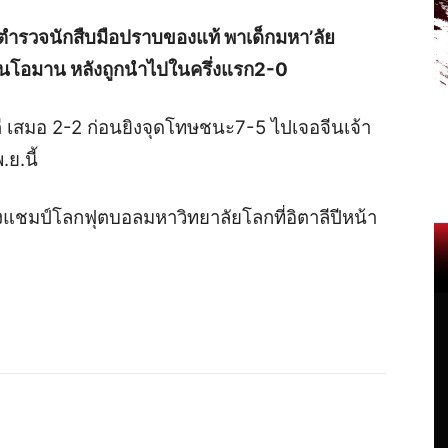
ตำรวจนักสืบมือปราบของแท้ พาเด็กมหา’ลัย
ือนโอมาน หลังถูกนำไปในครึ่งแรก2-0
มตี เสมอ 2-2 ก่อนยิงจุดโทษชนะ7-5 ไปเจอจีนเจ้า
ย.นี้
ปชิงแชมป์โลกฟุตบอลมหาวิทยาลัยโลกที่อิตาลีปีหน้า