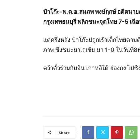
ป๋าโก๊ะ-พ.ต.อ.สมภพ พงษ์ฤกษ์ อดีตนาย
กรุงเทพธนบุรี พลิกชนะจุดโทษ 7-5 เฉ
แต่ครึ่งหลัง ป๋าโก๊ะปลุกเร้าเด็กไทยตา
ภาพ ซึ่งชนะมาเลเซีย มา 1-0 ในวันที่8พ.
คว้าตั๋วร่วมกับจีน เกาหลีใต้ ฮ่องกง ไ
Share