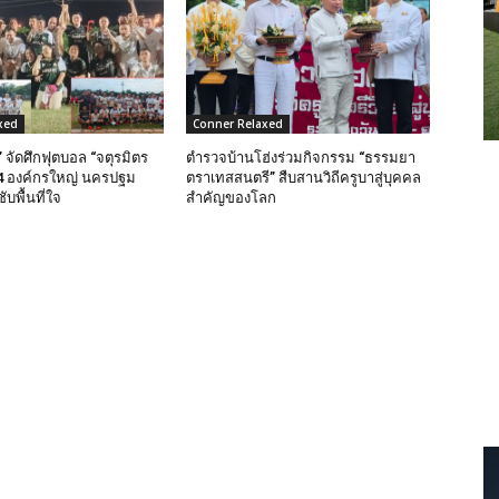
xed
Conner Relaxed
 จัดศึกฟุตบอล “จตุรมิตร
ตำรวจบ้านโฮ่งร่วมกิจกรรม “ธรรมยา
ง 4 องค์กรใหญ่ นครปฐม
ตราเทสสนตรี” สืบสานวิถีครูบาสู่บุคคล
บพื้นที่ใจ
สำคัญของโลก