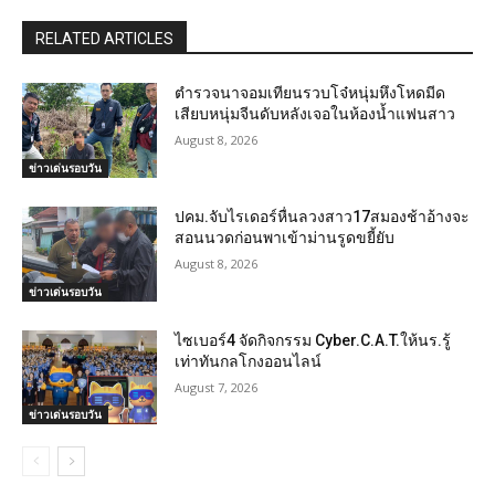
RELATED ARTICLES
ตำรวจนาจอมเทียนรวบโจ๋หนุ่มหึงโหดมีด
เสียบหนุ่มจีนดับหลังเจอในห้องน้ำแฟนสาว
August 8, 2026
ข่าวเด่นรอบวัน
ปคม.จับไรเดอร์หื่นลวงสาว17สมองช้าอ้างจะ
สอนนวดก่อนพาเข้าม่านรูดขยี้ยับ
August 8, 2026
ข่าวเด่นรอบวัน
ไซเบอร์4 จัดกิจกรรม Cyber.C.A.T.ให้นร.รู้
เท่าทันกลโกงออนไลน์
August 7, 2026
ข่าวเด่นรอบวัน