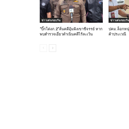
ข่าวเด่นรอบวัน
ข่าวเด่นรอบวั
“บิ๊กโด่งภ.2”ลั่นคดีอุ้มฝังเขาชีจรรย์ หาก
ปคม.ล็อกหนุ
พบตำรวจเอี่ยวดำเนินคดีไร้ละเว้น
ค้าประเวณี