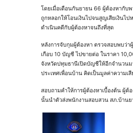
โดย
เมื่อเดือน
กันยายน
6
6
ผู้ต้องหากับ
ถูกหลอกให้โอนเงินไปจนสูญเสียเงินไป
ห
ดำเนิน
คดี
กับผู้ต้องหาจนถึงที่สุด
หลังการจับกุมผู้ต้องหา ตรวจสอบพบว่า
ผ
เกือบ
10
บัญชี
ไปขายต่อ ในราคา
10,
จังหวัดปทุมธานี
เปิดบัญชีให้
อีกจำนวนม
ประเทศเพื่อนบ้าน
คิดเป็นมูลค่าความเ
สอบถาม
คำให้การ
ผู้ต้องหา
เบื้องต้น
ผู้ต
นั้น
นำตัวส่งพนักงานสอบสวน
สภ.บ้านยา