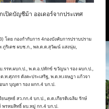
เปิดบัญชี
ม้า
ออ
เดอร์
จาก
ประเทศ
B
)
โดย
กองกำกับการ
4
กองบังคับการปราบปราม
ภูริเดช ผบช.ก.
,
พล.ต.ต.สุวัฒน์ แสงนุ่ม
,
คบ.รรท.ผบก.ป.
,
พ.ต.อ.ปทักข์ ขวัญนา รอง ผบก.ป.
,
.ต.ท.ศุภกร ตังคะประเสริฐ
,
พ.ต.ท.เจษฎา แก้วจา
เอนก
บุญตา รอง ผกก.
4
บก.ป.
ียนสุทธ์ สว.กก.
4
บก.ป.
,
ด.ต.เกียรติเฉลิม รักษ์
์ พรหมสิทธิ์ ผบ.หมู่ กก.4 บก.ป.