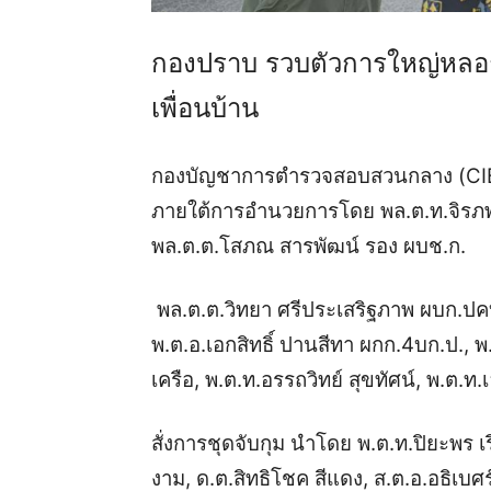
กองปราบ
รวบ
ตัวการใหญ่หลอก
เพื่อนบ้าน
กองบัญชาการตำรวจสอบสวนกลาง
(
CI
ภายใต้การอำนวยการโดย พล.ต.ท.จิรภพ 
พล.ต.ต.โสภณ สารพั
ฒน์
รอง ผบช.ก.
พล.ต.ต.วิทยา ศรีประเสริฐภาพ ผบก.ป
พ.ต.อ.เอกสิทธิ์ ปานสีทา ผกก.
4
บก.ป.
,
พ
เครือ
,
พ.ต.ท.อรรถวิทย์ สุขทัศน์
,
พ.ต.ท.
สั่งการชุดจับกุม
นำโดย
พ.ต.ท.
ปิ
ยะพร เร
งาม
,
ด.ต.สิทธิโชค สีแดง
,
ส.
ต.อ
.อธิ
เบ
ศร