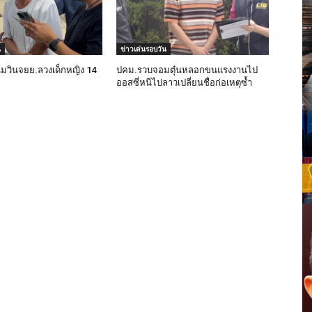
น
ข่าวเด่นรอบวัน
่มวินจยย.ลวงเด็กหญิง 14
ปคม.รวบจอมตุ๋นหลอกขนแรงงานไป
ออสซี่หนีไปลาวเปลี่ยนชื่อก่อเหตุซ้ำ