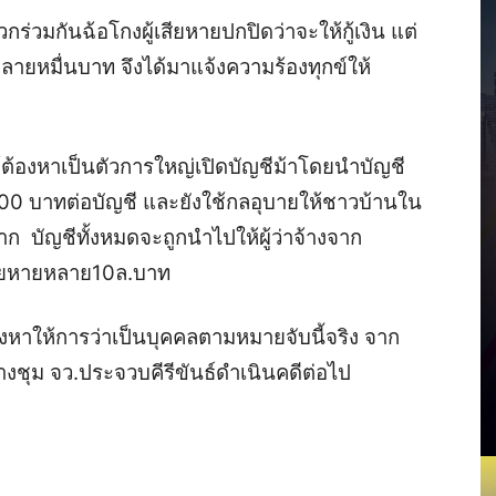
พวก
ร่วมกันฉ้อโกงผู้
เสียหาย
ปกปิดว่าจะให้กู้เงิน
แต่
ลายหมื่นบาท
จึงได้มาแจ้งความร้องทุกข์ให้
ู้ต้องหา
เป็นตัวการใหญ่เปิดบัญชีม้าโดย
นำ
บัญชี
000
บาทต่อบัญชี
และยัง
ใช้กลอุบายให้
ชาวบ้าน
ใน
าก
บัญชีทั้งหมดจะถูกนำไปให้
ผู้ว่าจ้างจาก
สียหายหลาย10ล.
บาท
้องหา
ให้
การว่าเป็นบุคคลตามหมายจับนี้จริง
​
จาก
งชุม จว.ประจวบคีรีขันธ์
ดำเนินคดีต่อไป