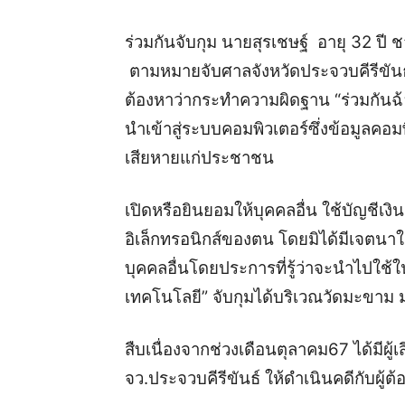
ร่วมกันจับกุม
นายสุรเชษฐ์ อายุ 32 ปี ช
ตามหมายจับศาลจังหวัดประจวบคีรีขัน
ต้องหาว่ากระทำความผิดฐาน
“ร่วมกัน
นำเข้าสู่ระบบคอมพิวเตอร์ซึ่งข้อมูลคอม
เสียหายแก่ประชาชน
เปิดหรือยินยอมให้บุคคลอื่น ใช้บัญชีเงิน
อิเล็กทรอนิกส์ของตน โดยมิได้มีเจตนาใช้
บุคคลอื่นโดยประการที่รู้ว่าจะนำไปใ
เทคโนโลยี”
จับกุมได้
บริเวณวัดมะขาม ม
สืบเนื่องจากช่วงเดือน
ตุลาคม
6
7
ได้มีผู้
จว.ประจวบคีรีขันธ์
ให้ดำเนินคดีกับผู้ต