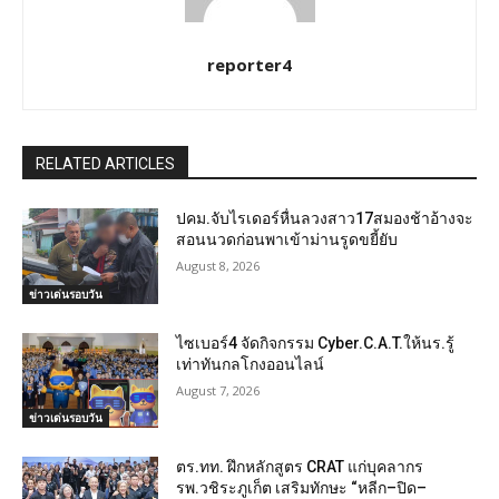
reporter4
RELATED ARTICLES
ปคม.จับไรเดอร์หื่นลวงสาว17สมองช้าอ้างจะ
สอนนวดก่อนพาเข้าม่านรูดขยี้ยับ
August 8, 2026
ข่าวเด่นรอบวัน
ไซเบอร์4 จัดกิจกรรม Cyber.C.A.T.ให้นร.รู้
เท่าทันกลโกงออนไลน์
August 7, 2026
ข่าวเด่นรอบวัน
ตร.ทท. ฝึกหลักสูตร CRAT แก่บุคลากร
รพ.วชิระภูเก็ต เสริมทักษะ “หลีก–ปิด–