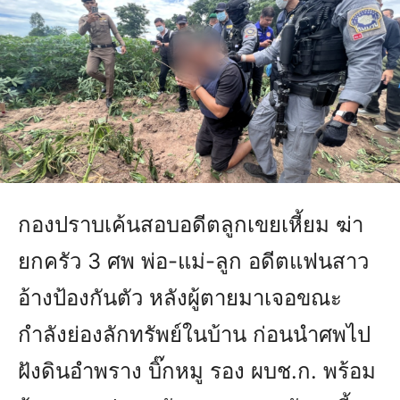
กองปราบเค้นสอบอดีตลูกเขยเหี้ยม ฆ่า
ยกครัว 3 ศพ พ่อ-แม่-ลูก อดีตแฟนสาว
อ้างป้องกันตัว หลังผู้ตายมาเจอขณะ
กำลังย่องลักทรัพย์ในบ้าน ก่อนนำศพไป
ฝังดินอำพราง บิ๊กหมู รอง ผบช.ก. พร้อม