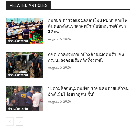
RELATED ARTICLES
อนุกมธ.ตำรวจแฉผลสอบโฟม PU ทับสายไฟ
ต้นตอเพลิงนรกลาดพร้าว“แบ็กดราฟต์”คร่า
37 ศพ
August 6, 2026
ข่าวเด่นรอบวัน
ตชด.ภาค3จับอีกยาบ้า2ล้านเม็ดคนร้ายซิ่ง
กระบะลงดอยเสียหลักทิ้งรถหนี
August 5, 2026
ข่าวเด่นรอบวัน
ป. ตามล็อกหนุ่มตีนผีขับรถชนคนตายแล้วหนี
อ้าง”เมียไม่อยากดูคนเจ็บ”
August 5, 2026
ข่าวเด่นรอบวัน