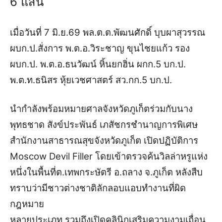
6 แสน
เมื่อวันที่ 7 มิ.ย.69 พล.ต.ต.พัฒนศักดิ์ บุบผาสุวรรณ
ผบก.ป.สั่งการ พ.ต.อ.วิระชาญ ขุนไชยแก้ว รอง
ผบก.ป. พ.ต.อ.ธนวัฒน์ หิ้นยกฮิ่น ผกก.5 บก.ป.
พ.ต.ท.ธนิสร หุ้ยเวชศาสตร์ สว.กก.5 บก.ป.
นำกำลังพร้อมหมายศาลจังหวัดภูเก็ต
ร่วมกับนาง
พุทธชาด สังข์ประพันธ์ เภสัชกรชำนาญการพิเศษ
สำนักงานสาธารณสุขจังหวัดภูเก็ต
เปิดปฏิบัติการ
Moscow Devil Filler โดยเข้าตรวจค้นวิลล่าหรูแห่ง
หนึ่งในพื้นที่ต.เทพกระษัตรี อ.ถลาง จ.ภูเก็ต หลังสืบ
ทราบว่ามีชาวต่างชาติลักลอบแอบทำงานที่ผิด
กฎหมาย
หลายประเภท รวมถึงเปิดคลินิกเสริมความงามเถื่อน