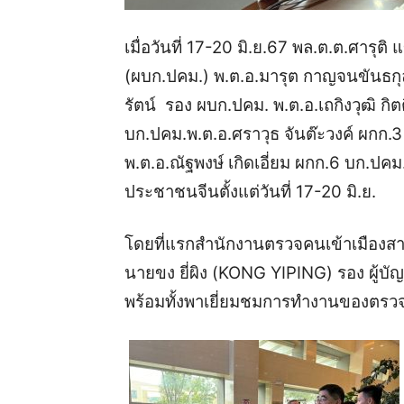
เมื่อวันที่ 17-20 มิ.ย.67 พล.ต.ต.ศารุ
(ผบก.ปคม.) พ.ต.อ.มารุต กาญจนขันธกุล
รัตน์ รอง ผบก.ปคม. พ.ต.อ.เถกิงวุฒิ ก
บก.ปคม.
พ.ต.อ.ศราวุธ จันต๊ะวงค์ ผกก.3
พ.ต.อ.ณัฐพงษ์ เกิดเอี่ยม ผกก.6 บก.ปคม
ประชาชนจีนตั้งแต่วันที่ 17-20 มิ.ย.
โดยที่แรกสำนักงานตรวจคนเข้าเมืองส
นายขง ยี่ผิง (KONG YIPING) รอง ผู้บ
พร้อมทั้งพาเยี่ยมชมการทำงานของตรวจ