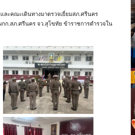
ชและคณะเดินทางมาตรวจเยี่ยม
สภ
.
ศรีนคร
ผกก
.
สภ
.
ศรีนคร
จว
.
สุโขทัย
ข้าราชการตำรวจใน