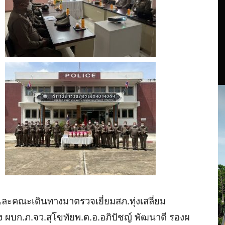
และคณะเดินทางมาตรวจเยี่ยม
สภ
.
ทุ่งเสลี่ยม
ง
ผบก
.
ภ
.
จว
.
สุโขทัยพ
.
ต
.
อ
.
อภิปัชญ์
พัฒนาดี
รอง
ผ