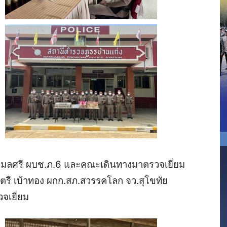
ิมลศรี
ผบช
.
ภ
.6
และคณะเดินทางมาตรวจเยี่ยม
ตรี
เบ้าทอง
ผกก
.
สภ
.
สวรรคโลก
จว
.
สุโขทัย
จเยี่ยม