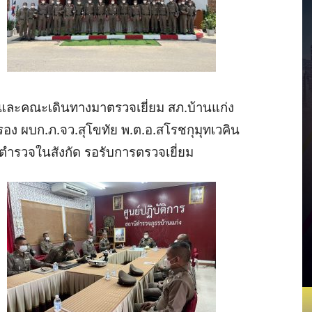
และคณะเดินทางมาตรวจเยี่ยม
สภ
.
บ้านแก่ง
รอง
ผบก
.
ภ
.
จว
.
สุโขทัย
พ
.
ต
.
อ
.
สโรช
กุมุทเวคิน
ตำรวจในสังกัด
รอรับการตรวจเยี่ยม