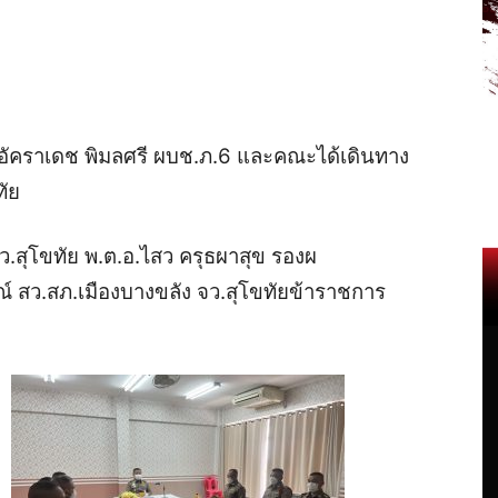
อัคราเดช
พิมลศรี
ผบช
.
ภ
.6
และคณะได้เดินทาง
ทัย
ว
.
สุโขทัย
พ
.
ต
.
อ
.
ไสว
ครุธผาสุข
รอง
ผ
ณ์
สว
.
สภ
.
เมืองบางขลัง
จว
.
สุโขทัย
ข้าราชการ