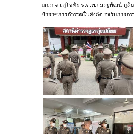
บก
.
ภ
.
จว
.
สุโขทัย พ
.
ต
.
ท
.
กมลฐพัฒน์
ภูส
ข้าราชการตำรวจในสังกัด
รอรับการตรว