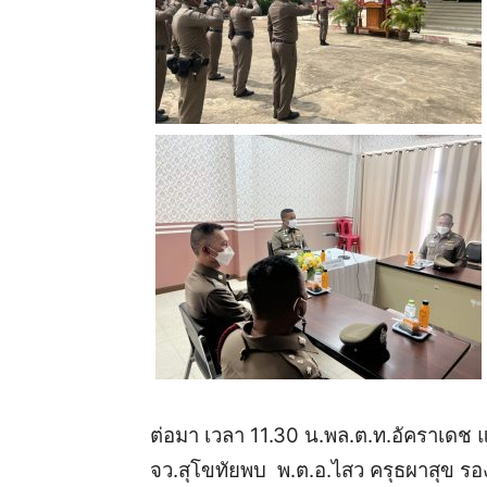
ต่อมา
เวลา
11.30
น
.
พล
.
ต
.
ท
.
อัคราเดช
จว
.
สุโขทัย
พบ
พ
.
ต
.
อ
.
ไสว
ครุธผาสุข
รอ