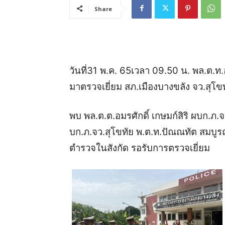
Share
วันที่
31
พ
.
ค
. 65
เวลา
09.50
น
.
พล
.
ต
.
ท
.
มาตรวจเยี่ยม
สภ
.
เมืองบางขลัง
จว
.
สุโข
พบ
พล
.
ต
.
ต
.
อมรศักดิ์
เกษมก์สิริ
ผบก
.
ภ
.
จ
บก
.
ภ
.
จว
.
สุโขทัย
พ
.
ต
.
ท
.
ปัณณทัต
สมบูร
ตำรวจในสังกัด
รอรับการตรวจเยี่ยม