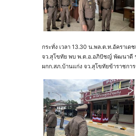
กระทั่ง
เวลา
13.30
น
.
พล
.
ต
.
ท
.
อัคราเดช
จว
.
สุโขทัย
พบ
พ
.
ต
.
อ
.
อภิปัชญ์
พัฒนาดี
ผกก
.
สภ
.
บ้านแก่ง
จว
.
สุโขทัย
ข้าราชการ