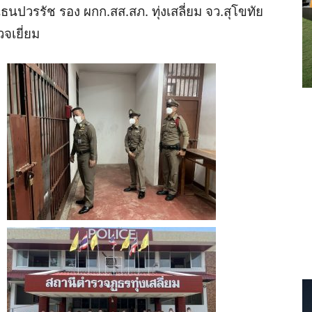
ินธนปวรรัช
รอง
ผกก
.
สส
.
สภ
.
ทุ่งเสลี่ยม
จว
.
สุโขทัย
จเยี่ยม