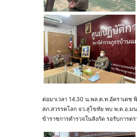
ต่อมาเวลา
14.30
น
.
พล
.
ต
.
ท
.
อัคราเดช
พ
สภ
.
สวรรคโลก
จว
.
สุโขทัย
พบ
พ
.
ต
.
อ
.
มน
ข้าราชการตำรวจในสังกัด
รอรับการตรว