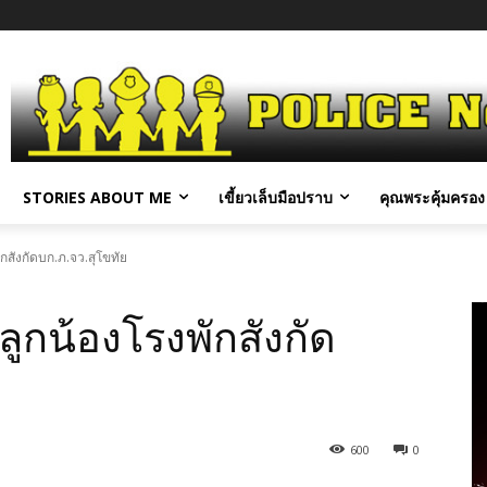
STORIES ABOUT ME
เขี้ยวเล็บมือปราบ
คุณพระคุ้มครอง 
กสังกัดบก.ภ.จว.สุโขทัย
ูกน้องโรงพักสังกัด
600
0