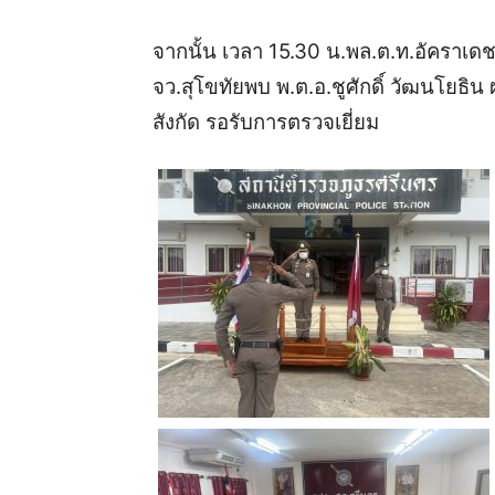
จากนั้น
เวลา
15.30
น
.
พล
.
ต
.
ท
.
อัคราเด
จว
.
สุโขทัย
พบ
พ
.
ต
.
อ
.
ชูศักดิ์
วัฒนโยธิน
สังกัด
รอรับการตรวจเยี่ยม