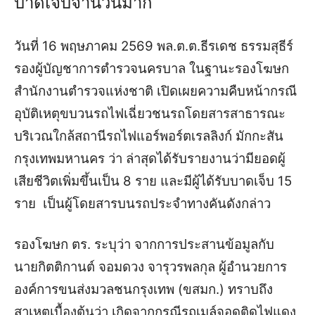
บาดเจ็บจำนวนมาก
วันที่ 16 พฤษภาคม 2569 พล.ต.ต.ธีรเดช ธรรมสุธีร์
รองผู้บัญชาการตำรวจนครบาล ในฐานะรองโฆษก
สำนักงานตำรวจแห่งชาติ เปิดเผยความคืบหน้ากรณี
อุบัติเหตุขบวนรถไฟเฉี่ยวชนรถโดยสารสาธารณะ
บริเวณใกล้สถานีรถไฟแอร์พอร์ตเรลลิงก์ มักกะสัน
กรุงเทพมหานคร ว่า ล่าสุดได้รับรายงานว่ามียอดผู้
เสียชีวิตเพิ่มขึ้นเป็น 8 ราย และมีผู้ได้รับบาดเจ็บ 15
ราย เป็นผู้โดยสารบนรถประจำทางคันดังกล่าว
รองโฆษก ตร. ระบุว่า จากการประสานข้อมูลกับ
นายกิตติกานต์ จอมดวง จารุวรพลกุล ผู้อำนวยการ
องค์การขนส่งมวลชนกรุงเทพ (ขสมก.) ทราบถึง
สาเหตุเบื้องต้นว่า เกิดจากกรณีรถเมล์จอดติดไฟแดง