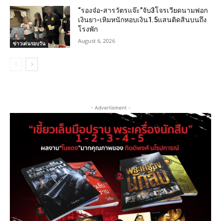
“รองจ๋อ-สารวัตรแจ๊ะ”จับ3โจรเวียดนามฟอก
เงินยา-เหิมหนักหอบเงิน1.5แสนติดสินบนถึง
โรงพัก
August 6, 2026
ข่าวเด่นรอบวัน
- Advertisment -