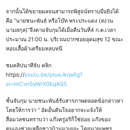
จากนั้นได้ขยายผลจนสามารถพิสูจน์ทราบมือยิงได้
คือ “นายชนะพันธ์ หรือโบ๊ท พระประแดง (สงวน
นามสกุล)”จึงตามจับกุมได้เมื่อ
คืนวันที่4 ก.ค.เวลา
ประมาณ 21:00 น. บริเวณปากซอยอุดมสุข 12 ขณะ
หอบเสื้อผ้าเตรียมหลบหนี
ชมคลิปนาทีจับ คลิก
https://
youtu.be/ptueJkrja6g?
si=lmCvn5qWrX0EqAQ5
ชั้นจับกุม นายชนะพันธ์รับสารภาพตลอดข้อกล่าวหา
โดยให้การว่า “ อัดอั้นตันใจอยากจะแจ้งให้
สื่อมวลชนทราบว่า แก๊งครู่อริก็ใช่ย่อย แก๊งของ
ตนเองช่วยเหลือชาวบ้านมาเยอะ โดยนายเพชร