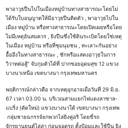
พาอาวุธปืนไปในเมืองหมู่บ้านทางสาธารณะโดยไม่
ได้รับใบอนุญาตให้มีอาวุธปืนติดตัว , พาอาวุธไปใน
เมือง หมู่บ้าน หรือทางสาธารณะโดยเปิดเผยหรือโดย
ไม่มีเหตุอันสมควร , ยิงปืนซึ่งใช้ดินระเบิดโดยใช่เหตุ
ในเมือง หมู่บ้าน หรือที่ชุมนุมชน , ทะเลาะกันอย่าง
อื้ออึงในทางสาธารณะ , ชักหรือแสดงอาวุธในการ
วิวาทต่อสู้”
จับกุมตัวได้ที่ ปากซอยอุดมสุข 12 แขวง
บางนาเหนือ เขตบางนา กรุงเทพมหานคร
พฤติการณ์กล่าวคือ จากเหตุอุกอาจเมื่อวันที่ 29 มิ.ย.
67 เวลา 03.00 น. บริเวณสามแยกไฟแดงลาซาล-
แบริ่ง (ตัดใหม่) แขวงบางนาใต้ เขตบางนา กรุงเทพ
กลุ่มชายฉกรรจ์ยกพวกไล่ยิงคู่อริ โดยขี่รถ
จักรยานยนต์ไล่ล่า ก่อนจอดรถ ตั้งป้อมและใช้ปืน ยิง