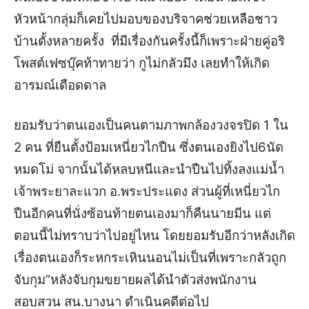
หัวหน้ากลุ่มก็เคยไปมอบของบริจาคช่วยเหลือชาว
บ้านตั้งหลายครั้ง ที่มีเรื่องกันครั้งนี้ก็เพราะฝ่ายคู่อริ
โพสต์เฟซบุ๊คท้าทายว่า กูไม่กลัวมึง เลยทำให้เกิด
อารมณ์เดือดดาล
ยอมรับว่าตนเองเป็นคนตามภาพกล้องวงจรปิด 1 ใน
2 คน ที่ยืนตั้งป้อมเหนี่ยวไกปืน ซึ่งตนเองยิงไป6นัด
หมดโม่ จากนั้นได้หลบหนีและนำปืนไปทิ้งลงแม่น้ำ
เจ้าพระยาละแวก อ.พระประแดง ส่วนผู้ที่เหนี่ยวไก
ปืนอีกคนที่นั่งซ้อนท้ายตนเองมาก็คืนนายมีน แต่
ตอนนี้ไม่ทราบว่าไปอยู่ไหน โดยยอมรับอีกว่าหลังเกิด
เรื่องตนเองก็ระหกระเหินนอนไม่เป็นที่เพราะกลัวถูก
จับกุม”
หลังจับกุมขยายผลได้นำตัวส่งพนักงาน
สอบสวน สน.บางนา ดำเนินคดีต่อไป