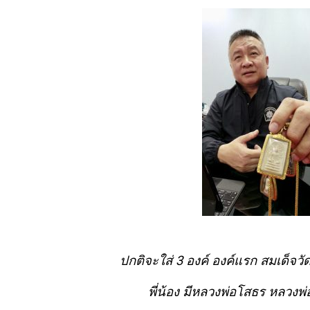
ปกติจะใส่ 3 องค์ องค์แรก สมเด็จว
พี่น้อง มีหลวงพ่อโสธร
หลวงพ่อ