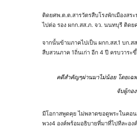
ติดยศพ.ต.ต.สารวัตรสืบโรงพักเมืองสระบุร
ไปต่อ รอง ผกก.สส.ภ. จว.
นนทบุรี ติดยศ
จากนั้นข้ามภาคไปเป็น ผกก.สส.1 บก.สส.ภ
สืบสวนภาค 1ถิ่นเก่า อีก 4 ปี ครบวาระข
คดีสำคัญๆผ่านมาไม่น้อย โดยเฉพา
จับผู้กอง
มีโอกาสพูดคุย ไม่พลาดขอดูพระในคอนา
พวง4 องค์พร้อมอธิบายที่มาที่ไปทีละองค