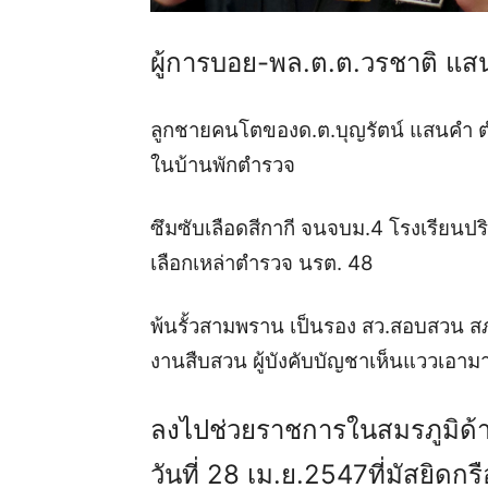
ผู้การบอย-พล.ต.ต.วรชาติ แส
ลูกชายคนโตของด.ต.บุญรัตน์ แสนคำ ตำรวจ
ในบ้าน
พักตำรวจ
ซึมซับเลือดสีกากี จนจบม.4 โรงเรียนปริ
เลือกเหล่าตำรวจ นรต. 48
พ้นรั้วสามพราน เป็นรอง สว.สอบสวน สภ
งานสืบ
สวน ผู้บังคับบัญชาเห็นแววเอาม
ลงไปช่วยราชการในสมรภูมิด้าม
วันที่ 28 เม.ย.2547ที่มัสยิดกร