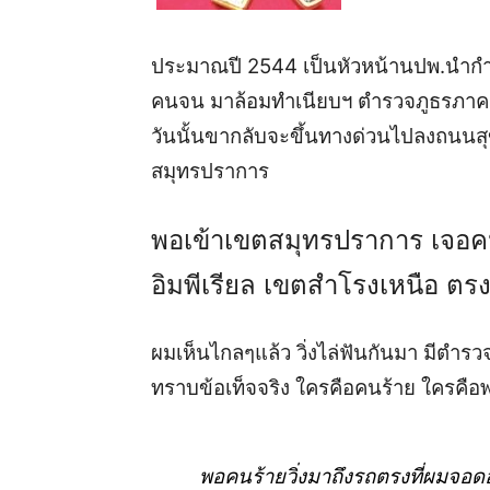
ประมาณปี 2544 เป็นหัวหน้านปพ.นำกำล
คนจน มาล้อมทำเนียบฯ ตำรวจภูธรภาค 1
วันนั้น
ขากลับจะขึ้นทางด่วนไปลงถนนสุขุมว
สมุทรปราการ
พอเข้าเขตสมุทรปราการ เจอคนร้
อิมพีเรียล เขตสำโรงเหนือ ตร
ผมเห็นไกลๆแล้ว วิ่งไล่ฟันกันมา มีตำรว
ทราบข้อ
เท็จจริง ใครคือคนร้าย ใครคือพ
พอคนร้ายวิ่งมาถึงรถตรงที่ผมจอดอยู