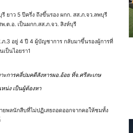
ี ยาว 5 ปีครึ่ง ถึงขึ้นรอง ผกก. สส.ภ.จว.ลพบุรี
พ.ต.อ. เป็นผกก.สส.ภ.จว. สิงห์บุรี
.3 อยู่ 4 ปี 4 ผู้บัญชาการ กลับ
มาขึ้นรองผู้การที่
ึ้นเป็นไอยรา1
ะการคลี่ปมคดีสังหารผอ.อ้อย ที่จ.ศรีสะเกษ
เหน่ง เป็น
ผู้ต้องหา
ยพลนักสืบที่ไม่ปฏิเสธถอดออกจากคอให้ชมทั้ง
์