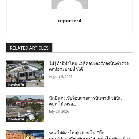
reporter4
RELATED ARTICLES
ไม่รู้ทำอีท่าไหน เฮลิคอปเตอร์กองบินตำรวจ
ตกท่อระบายน้ำได้
August 5, 2026
ท่องปทุมวัน
นักบินตร.รับจ็อบสายการบินพาณิชย์บิน
ตปท.ได้เหรอ…
July 26, 2026
ท่องปทุมวัน
หน่อไผ่ต้องใหญ่กว่ากอไผ่-“บิ๊ก
หนุ่ม”ทำบุญ“พ่อพิเชษฐ”หัวหน้าโรงพักคูเมือง