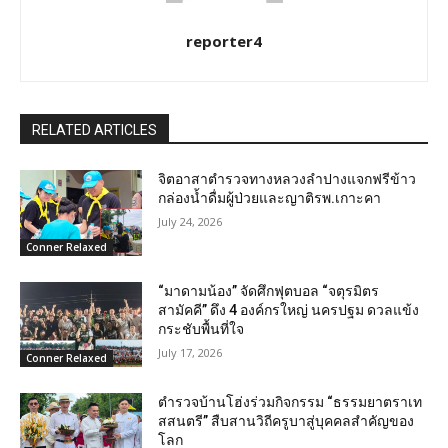
reporter4
RELATED ARTICLES
จิตอาสาตำรวจทางหลวงลำปางแจกฟรีข้าว
กล่องน้ำดื่มผู้ป่วยและญาติรพ.เกาะคา
July 24, 2026
Conner Relaxed
“มาดามน้อง” จัดศึกฟุตบอล “จตุรมิตร
สามัคคี” ดึง 4 องค์กรใหญ่ นครปฐม ดวลแข้ง
กระชับพื้นที่ใจ
July 17, 2026
Conner Relaxed
ตำรวจบ้านโฮ่งร่วมกิจกรรม “ธรรมยาตราเท
สสนตรี” สืบสานวิถีครูบาสู่บุคคลสำคัญของ
โลก