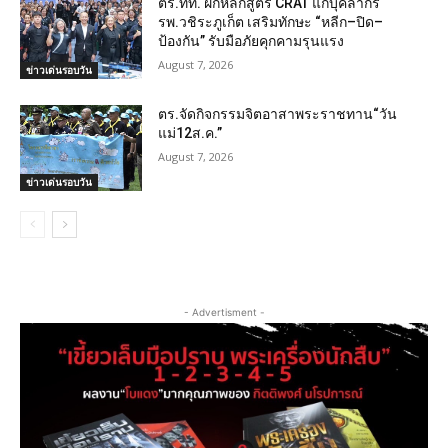
ตร.ทท. ฝึกหลักสูตร CRAT แก่บุคลากร
รพ.วชิระภูเก็ต เสริมทักษะ “หลีก–ปิด–
ป้องกัน” รับมือภัยคุกคามรุนแรง
August 7, 2026
ข่าวเด่นรอบวัน
ตร.จัดกิจกรรมจิตอาสาพระราชทาน“วัน
แม่12ส.ค.”
August 7, 2026
ข่าวเด่นรอบวัน
- Advertisment -