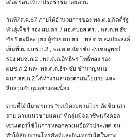
เดือดร้อนให้แก่ประชาชนโดยด่วน
วันที่7ส.ค.67 ภายใต้อำนวยการของ พล.ต.อ.กิตติ์รัฐ
พันธุ์เพ็ชร์ รอง ผบ.ตร. / ผอ.ศปอส.ตร. , พล.ต.ท.ธัช
ชัย ปิตะนีละบุตร ผู้ช่วย ผบ.ตร. , พล.ต.ท.สมประสงค์
เย็นท้วม ผบช.ภ.2 , พล.ต.ต.ฉัตรชัย สุรเชษฐพงษ์
รอง ผบช.ภ.2 , พล.ต.ต.อิทธิพร โพธิ์ทอง รอง
ผบช.ภ.2 และ พล.ต.ต.ธีระชัย ชำนาญหมอ
ผบก.สส.ภ.2 ได้ทำงานสนองตามนโยบาย และ
สืบสวนจับกุมอย่างต่อเนื่อง
ตามที่ได้มีมาตรการ “ระเบิดสะพานโจร ตัดซิม เสา
สาย ตามแนวชายแดน” ที่กลุ่มมิจฉาชีพแก๊งคอล
เซนเตอร์ใช้ในการหลอกลวงเหยื่อทั่วประเทศ จน
ทำให้สัญญาณโทรศัพท์และอินเทอร์เน็ตในต่าง