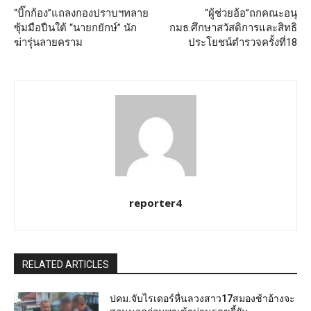
“บิ๊กก้อง”แถลงกองปราบฯทลาย
“ผู้ช่วยอ้อ”ถกคณะอนุ
ซุ้มมือปืนใต้ “นายกยักษ์” นัก
กมธ.ศึกษาสวัสดิการและสิทธิ
ฆ่ารุ่นลายคราม
ประโยชน์ตำรวจครั้งที่18
reporter4
RELATED ARTICLES
ปคม.จับไรเดอร์หื่นลวงสาว17สมองช้าอ้างจะ