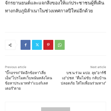
จักรยานยนต์และแจกสิ่งของให้แก่ประชาชนผู้ที่เดิน
ทางกลับภูมิลำเนาในช่วงเทศกาลปีใหม่อีกด้วย
Previous article
Next article
“บิ๊กอรรถ”จัดอีกข้อหา“เสี่ย
บช.น.ร่วม มปอ. ลุย“อาร์ซี
เอ็ม”โปรโมตเว็บพนันหลังโดน
เอ”ปชส. “ดื่มไม่ขับ กลับบ้าน
ข้อหาประมาททำ“แบงก์เลส
ปลอดภัย ใส่ใจเพื่อนร่วมทาง“
เตอร์”ตาย