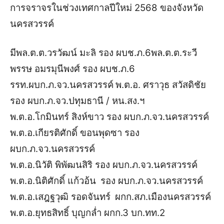
การจราจรในช่วงเทศกาลปีใหม่ 2568 ของจังหวัด
นครสวรรค์
มี
พล.ต.ต.วรวัฒน์ มะลิ
รอง ผบช.ภ.6
พล.ต.ต.ระวี
พรรษ อมรมุนีพงศ์
รอง ผบช.ภ.6
รรท.ผบก.ภ.จว.นครสวรรค์
พ.ต.อ. ศราวุธ สวัสดิชัย
รอง ผบก.ภ.จว.ปทุมธานี / หน.สง.ฯ
พ.ต.อ.โกมินทร์ สิงห์ขาว
รอง ผบก.ภ.จว.นครสวรรค์
พ.ต.อ.เกียรติศักดิ์ ขอนพุดซา
รอง
ผบก.ภ.จว.นครสวรรค์
พ.ต.อ.นิวัติ พิพัฒนสิริ
รอง ผบก.ภ.จว.นครสวรรค์
พ.ต.อ.นิติศักดิ์ แก้วอ้น
รอง ผบก.ภ.จว.นครสวรรค์
พ.ต.อ.เสฎฐวุฒิ รอดจันทร์
ผกก.สภ.เมืองนครสวรรค์
พ.ต.อ.ยุทธสิทธิ์ บุญกล่ำ
ผกก.3 บก.ทท.2