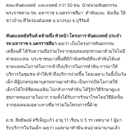
คณะทันตแพทย์ และแพทย์ กว่า 50 คน นำหน่วยทันตกรรม
พระราชทาน รพ. มหาราช จ.นครราชสีมา ทำฟันและ ฝังเข็ม ให้
ชาวบ้าน ที่วัดร่องมันเทศ อ.นางรอง จ.บุรีรัมย์
ทันตแพทย์หรินท์ คล้ายพึ่ง หัวหน้า โครงการ ทันตแพทย์ ประจำ
รพ มหาราช จ.นครราชสีมา
เผยว่า เป็นโครงการทันตกรรม
เคลื่อนที่ ได้รับความมือร่วมใจจากคุณหมอทุกท่านมาด้วยใจไม่มี
ค่าตอบแทน ประชาชนบางพื้นที่มีกำลังทรัพย์ที่จะทำฟันได้แต่
ขาดแคลนโอกาสในการเข้าถึงบริการในการทำฟัน การมาให้
บริการในชุมชน ทำให้เข้าถึงบริการง่ายขึ้น โดยเฉพาะวันนี้เป็นวัน
เด็ก มีผู้ปกครองพาบุตรหลานมาทำฟัน เป็นการเปิดโอกาสให้
เด็กๆได้ใกล้ชิดหมอฟัน ไม่กลัวการทำฟัน ได้รู้จักวิธีรักษาดูแล
สุขภาพของภายในปาก รวมทั้งได้รับการรักษาโรคโดยวิธีฝังเข็ม
จากคุณหมอเฉพาะทางที่มาร่วมในโครงการนี้ด้วย
ด.ช. สิทธิพงษ์ ศรีเพ็ญแก้ว อายุ 11 เรียน ป 5 รร เทศบาล 1 ผู้มา
รับบริการในวันเด็ก เผยว่า แม่พามาทำฟัน ตนปวดมานานแล้ว