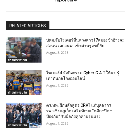
RELATED ARTICLES
ปคม.จับไรเดอร์หื่นลวงสาว17สมองช้าอ้างจะ
สอนนวดก่อนพาเข้าม่านรูดขยี้ยับ
August 8, 2026
ข่าวเด่นรอบวัน
ไซเบอร์4 จัดกิจกรรม Cyber.C.A.T.ให้นร.รู้
เท่าทันกลโกงออนไลน์
August 7, 2026
ข่าวเด่นรอบวัน
ตร.ทท. ฝึกหลักสูตร CRAT แก่บุคลากร
รพ.วชิระภูเก็ต เสริมทักษะ “หลีก–ปิด–
ป้องกัน” รับมือภัยคุกคามรุนแรง
August 7, 2026
ข่าวเด่นรอบวัน