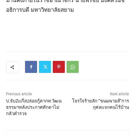
มัานคงภายในราชอาณาจักร นายพรชัย มงคลวนิช
อธิการบดี มหาวิทยาลัยสยาม
Previous article
Next article
ป.จับ2แก๊งปล่อยกู้คากท.วัฒน
โจรใจร้ายลัก ”ขนมพายส์”การ
ธรรมฯหลังประกาศศักดาไม่
กุศลแจกคนไร้บ้าน
กลัวตำรวจ