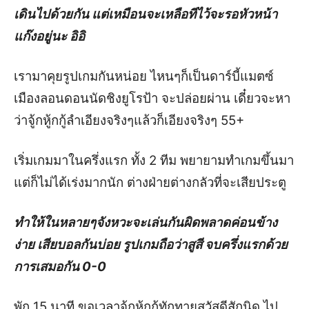
เดินไปด้วยกัน แต่เหมือนจะเหลือทีไว้จะรอหัวหน้า
แก๊งอยู่นะ อิอิ
เรามาคุยรูปเกมกันหน่อย ไหนๆก็เป็นดาร์บี้แมตซ์
เมืองลอนดอนนัดชิงยูโรป้า จะปล่อยผ่าน เดี๋ยวจะหา
ว่าจู้กหู้กกู้ลำเอียงจริงๆแล้วก็เอียงจริงๆ 55+
เริ่มเกมมาในครึ่งแรก ทั้ง 2 ทีม พยายามทำเกมขึ้นมา
แต่ก็ไม่ได้เร่งมากนัก ต่างฝ่ายต่างกลัวที่จะเสียประตู
ทำให้ในหลายๆจังหวะจะเล่นกันผิดพลาดค่อนข้าง
ง่าย เสียบอลกันบ่อย รูปเกมถือว่าสูสี จบครึ่งแรกด้วย
การเสมอกัน 0-0
พัก 15 นาที ขอเวลาจู้กหู้กกู้ทักทายสวัสดีสักนิด ไป