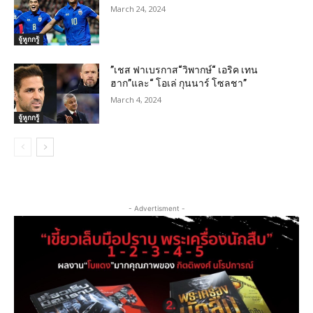
March 24, 2024
จู้หูกกรู้
”เชส ฟาเบรกาส“วิพากษ์“ เอริค เทน
ฮาก”และ“ โอเล่ กุนนาร์ โซลชา”
March 4, 2024
จู้หูกกรู้
- Advertisment -