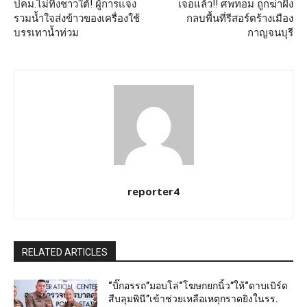
ปคม.ไม่ทิ้งชาวใต้! ผู้การแจง
เจอแล้ว!! ศพทอม ถูกฆ่าฝัง
รวมน้ำใจส่งข้าวของเครื่องใช้
กลบพื้นที่รีสอร์ตร้างเมือง
บรรเทาน้ำท่วม
กาญจนบุรี
reporter4
RELATED ARTICLES
“บิ๊กอรรถ”มอบโล่“โฆษกยกนิ้ว”ให้“ดาบเบิร์ด
สืบลุมพินี”เข้าช่วยเหลือเหตุกราดยิงในรร.