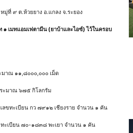
๖ หมู่ที่ ๙ ต.ห้วยยาง อ.แกลง จ.ระยอง
ภท ๑ เมทแอมเฟตามีน (ยาบ้าและไอซ์) ไว้ในครอบ
ะมาณ ๑๑,๘๐๐๐,๐๐๐ เม็ด
ประมาณ ๖๗๕ กิโลกรัม
ายเลขทะเบียน กว ๗๙๑๒ เชียงราย จำนวน ๑ คัน
ยเลขทะเบียน ๗๐-๑๘๓๘ พะเยา จำนวน ๑ คัน