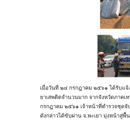
เมื่อวันที่ ๒๔ กรกฎาคม ๒๕๖๑ ได้รับแจ
ยาเสพติดจำนวนมาก จากจังหวัดภาคเหนื
กรกฎาคม ๒๕๖๑ เจ้าหน้าที่ตำรวจชุดจั
ดังกล่าวได้ขับผ่าน จ.พะเยา มุ่งหน้าสู่พื