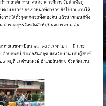
ารถยนต์กระบะคันดังกล่าวมีการขับนำเพื่อดู
อบด่านตรวจของเจ้าหน้าที่ตำรวจ จึงได้รายงานให้
สั่งการให้ตั้งจุดสกัดรถทั้งสองคัน แล้วนำรถยนต์ทั้ง
 ตำรวจภูธรจังหวัดสิงห์บุรี ผลการตรวจค้น
ฮีโน่ หมายเลขทะเบียน ๗๐-๑๘๓๘ พะเยา มี นาย
่ ๘ ตำบลพงษ์ อำเภอสันติสุข จังหวัดน่าน เป็นผู้ขับขี่
 ๒๔ หมู่ที่ ๘ ตำบลพงษ์ อำเภอสันติสุข จังหวัดน่าน