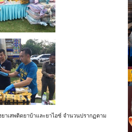
งยาเสพติดยาบ้าและยาไอซ์ จำนวนปรากฏตาม