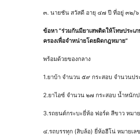
๓. นายชัน สวัสดี อายุ ๔๗ ปี ที่อยู่ ๓๒/
ข้อหา “ร่วมกันมียาเสพติดให้โทษประเ
ครองเพื่อจำหน่ายโดยผิดกฎหมาย”
พร้อมด้วยของกลาง
1.ยาบ้า จำนวน ๕๙ กระสอบ จำนวนปร
2.ยาไอซ์ จำนวน ๒๗ กระสอบ น้ำหนัก
3.รถยนต์กระบะยี่ห้อ ฟอร์ด สีขาว หม
๔.รถบรรทุก (สิบล้อ) ยี่ห้อฮีโน่ หมา