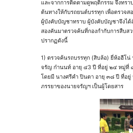
และจากการติดตามดูพฤติกรรม จึงทราบว่
ต้นทางให้กับรถยนต์บรรทุก เพื่อตรวจส
ผู้บังคับบัญชาทราบ ผู้บังคับบัญชาจึงได้
สองคันมาตรวจค้นที่กองกำกับการสืบสวน
ปรากฏดังนี้
1) ตรวจค้นรถบรรทุก (สิบล้อ) ยี่ห้อ
จรัญ ก๋านนท์ อายุ ๔3 ปี ที่อยู่ ๒๔ หมู่ที
โดยมี นางศรีคำ ปินตา อายุ ๓๘ ปี ที่อยู่
ภรรยาของนายจรัญฯ เป็นผู้โดยสาร