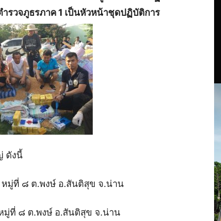
รวจภูธรภาค 1 เป็นหัวหน้าชุดปฏิบัติการ
ดังนี้
หมู่ที่ ๘ ต.พงษ์ อ.สันติสุข จ.น่าน
มู่ที่ ๘ ต.พงษ์ อ.สันติสุข จ.น่าน