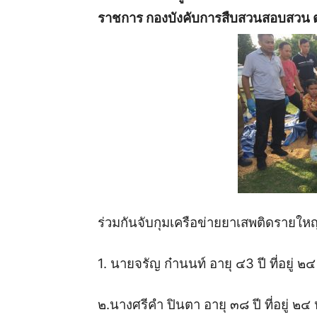
ราชการ กองบังคับการสืบสวนสอบสวน ตำ
ร่วมกันจับกุมเครือข่ายยาเสพติดรายใหญ่ 
1. นายจรัญ ก๋านนท์ อายุ ๔3 ปี ที่อยู่ ๒๔ 
๒.นางศรีคำ ปินตา อายุ ๓๘ ปี ที่อยู่ ๒๔ ห