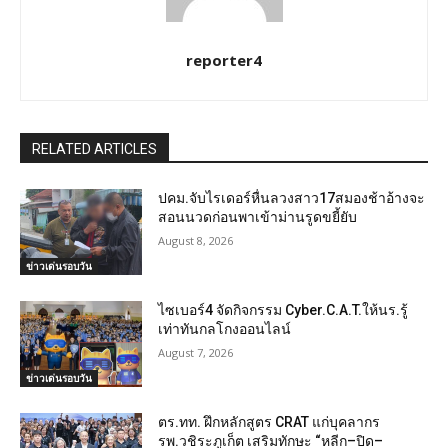
reporter4
RELATED ARTICLES
ปคม.จับไรเดอร์หื่นลวงสาว17สมองช้าอ้างจะ
สอนนวดก่อนพาเข้าม่านรูดขยี้ยับ
August 8, 2026
ข่าวเด่นรอบวัน
ไซเบอร์4 จัดกิจกรรม Cyber.C.A.T.ให้นร.รู้
เท่าทันกลโกงออนไลน์
August 7, 2026
ข่าวเด่นรอบวัน
ตร.ทท. ฝึกหลักสูตร CRAT แก่บุคลากร
รพ.วชิระภูเก็ต เสริมทักษะ “หลีก–ปิด–