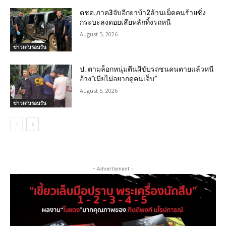
ตชด.ภาค3จับอีกยาบ้า2ล้านเม็ดคนร้ายซิ่ง
กระบะลงดอยเสียหลักทิ้งรถหนี
August 5, 2026
ข่าวเด่นรอบวัน
ป. ตามล็อกหนุ่มตีนผีขับรถชนคนตายแล้วหนี
อ้าง”เมียไม่อยากดูคนเจ็บ”
August 5, 2026
ข่าวเด่นรอบวัน
- Advertisment -