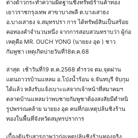
ต่างด้าวกระทำความผิดฐานชิงทรัพย์
ร้านค้าทอง
เยาวราชกรุงเทพ สาขาบางพลี ต.บางเสาธง
อ.บางเสาธง จ.สมุทรปรา การ ได้ทรัพย์สินเป็นสร้อย
คอทองคำจำนวนหนึ่ง
จากการสอบสวนทราบว่า ผู้ก่อ
เหตุคือ MR. OUCH YONG (นายยง อุด ) ชาว
กัมพูชา เหตุเกิดบ่ายวันที่18ต.ค.68
ล่าสุด เช้าวันที่19 ต.ค.2568 ตำรวจ ตม.จุดผ่าน
แดนถาวรบ้านแหลม อ.โป่งน้ำร้อน จ.จันทบุรี จับกุม
ได้แล้ว หลังรับแจ้งเบาะแสจากเจ้าหน้าที่สมาคมฯ
ตลาดบ้านแหลมว่าพบชายกัมพูชาต้องสงสัยมีตำหนิ
รูปพรรณคล้าย นายยง อุด คนที่ก่อเหตุปล้นชิงร้าน
ทองในพื้นที่จังหวัดสมุทรปราการ
เบื้องต้นรับสารภาพว่าก่อเหตุปล้นชิงร้านทองจริง