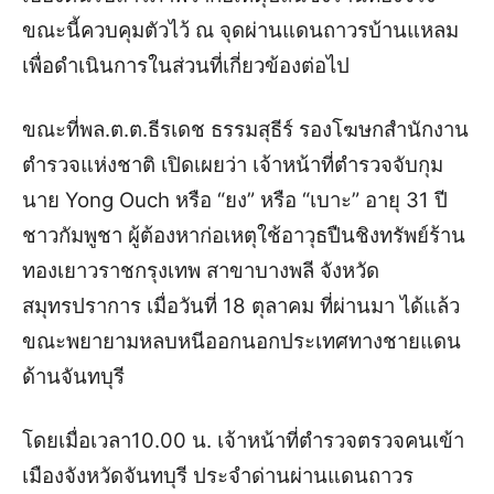
ขณะนี้ควบคุมตัวไว้ ณ จุดผ่านแดนถาวรบ้านแหลม
เพื่อดำเนินการในส่วนที่เกี่ยวข้องต่อไป
ขณะที่พล.ต.ต.ธีรเดช ธรรมสุธีร์ รองโฆษกสำนักงาน
ตำรวจแห่งชาติ เปิดเผยว่า เจ้าหน้าที่ตำรวจจับกุม
นาย Yong Ouch หรือ “ยง” หรือ “เบาะ” อายุ 31 ปี
ชาวกัมพูชา ผู้ต้องหาก่อเหตุใช้อาวุธปืนชิงทรัพย์ร้าน
ทองเยาวราชกรุงเทพ สาขาบางพลี จังหวัด
สมุทรปราการ เมื่อวันที่ 18 ตุลาคม ที่ผ่านมา ได้แล้ว
ขณะพยายามหลบหนีออกนอกประเทศทางชายแดน
ด้านจันทบุรี
โดยเมื่อเวลา10.00 น. เจ้าหน้าที่ตำรวจตรวจคนเข้า
เมืองจังหวัดจันทบุรี ประจำด่านผ่านแดนถาวร