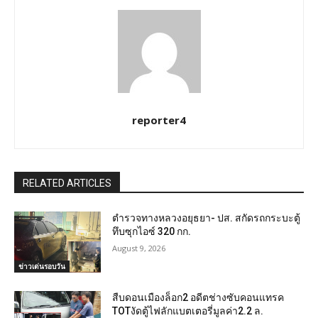
reporter4
RELATED ARTICLES
ตำรวจทางหลวงอยุธยา- ปส. สกัดรถกระบะตู้
ทึบซุกไอซ์ 320 กก.
August 9, 2026
ข่าวเด่นรอบวัน
สืบดอนเมืองล็อก2 อดีตช่างซับคอนแทรค
TOTงัดตู้ไฟลักแบตเตอรี่มูลค่า2.2 ล.