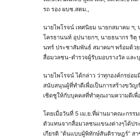
รถ รอง ผบช.สตม.,
นายไพโรจน์ เทศนิยม นายกสมาคม ฯ, น
โครธานนท์ อุปนายกฯ, นายธนากร ริตุ 
นทร์ ประชาสัมพันธ์ สมาคมฯ พร้อมด
สื่อมวลชน-ตำรวจผู้รับมอบรางวัล และบุต
นายไพโรจน์ ได้กล่าว ว่าทุกองค์กรย่อ
สนับสนุนผู้ที่ทำดีเพื่อเป็นการสร้างขว
เชิดชูให้กับบุคคลที่ทำคุณงามความดีเพื่
โดยเมื่อวันที่ 5 เม.ย.ที่ผ่านมาคณะกรรม
ตัวแทนจากสื่อมวลชนแขนงต่างๆได้ประช
เกียรติ “ต้นแบบผู้พิทักษ์สันติราษฎร์” 