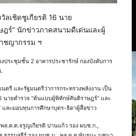
วัลเชิดชูเกียรติ 16 นาย
าษฎร์” นักข่าวภาคสนามดีเด่นและผู้
ออาชญากรรม ฯ
่ห้องประชุมชั้น 2 อาคารประชารักษ์ กองบังคับการ
.
ฐมนตรี และรัฐมนตรีว่าการกระทรวงพลังงาน เป็น
6 นายตำรวจ “ต้นแบบผู้พิทักษ์สันติราษฎร์” และ
 และมอบทุนการศึกษาบุตร-ธิดาผู้สื่อข่าว
พล.ต.ต.จรูญเกียรติ ปานแก้ว รอง ผบช.ก.,
เดช ธรรมสุธีร์ รอง ผบช.น., พล.ต.ต.พันธนะ นุชนา