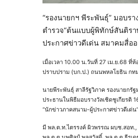
“รองนายกฯ พีระพันธุ์” มอบราง
ตำรวจ“ต้นแบบผู้พิทักษ์สันติร
ประกาศข่าวดีเด่น สมาคมสื่
เมื่อเวลา 10.00 น.วันที่ 27 เม.ย.68 ที
ปราบปราม (บก.ป.) ถนนพหลโยธิน กทม
นายพีระพันธุ์ สาลีรัฐวิภาค รองนายกรั
ประธานในพิธีมอบรางวัลเชิดชูเกียรติ 1
“นักข่าวภาคสนาม-ผู้ประกาศข่าวดีเด่น”
มี พล.ต.ท.ไตรรงค์ ผิวพรรณ ผบช.สอท., 
พล.ต.ต.นพศิลป์ พูลสวัสดิ์, พล.ต.ต.ธีร