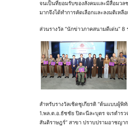
จนเป็นที่ยอมรับของสังคมและมีสื่อมว
มากจึงได้ทำการคัดเลือกและลงมติเหลือเ
ส่วนรางวัล “นักข่าวภาคสนามดีเด่น” 8 ร
สำหรับรางวัลเชิดชูเกียรติ “ต้นแบบผู้พิทั
1.พล.ต.อ.ธัชชัย ปิตะนีละบุตร จเรตำรวจแ
สันติราษฎร์” สาขา ปราบปรามอาชญากร