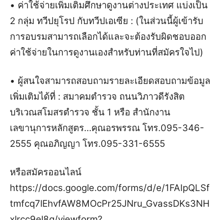
• ค่าใช้จ่ายเพิ่มเติมศึกษาดูงานต่างประเทศ แบ่งเป็น
2 กลุ่ม ทวีปยุโรป กับทวีปเอเซีย : (ในส่วนนี้ผู้เข้ารับ
การอบรมสามารถเลือกได้และจะต้องรับผิดชอบออก
ค่าใช้จ่ายในการดูงานเองสำหรับท่านที่สมัครใจไป)
• ผู้สนใจสามารถสอบถามรายละเอียดสอบถามข้อมูล
เพิ่มเติมได้ที่ : สมาคมตำรวจ ถนนวิภาวดีรังสิต
บริเวณสโมสรตำรวจ ชั้น 1 หรือ สำนักงาน
เลขานุการหลักสูตร…คุณอรพรรณ โทร.095-346-
2555 คุณอภิญญา โทร.095-331-6555
หรือสมัครออนไลน์
https://docs.google.com/forms/d/e/1FAIpQLSf
tmfcq7lEhvfAW8MOcPr25JNru_GvassDKs3NH
xlrcc9el8g/viewform?