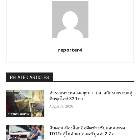
reporter4
RELATED ARTICLES
ตำรวจทางหลวงอยุธยา- ปส. สกัดรถกระบะตู้
ทึบซุกไอซ์ 320 กก.
August 9, 2026
ข่าวเด่นรอบวัน
สืบดอนเมืองล็อก2 อดีตช่างซับคอนแทรค
TOTงัดตู้ไฟลักแบตเตอรี่มูลค่า2.2 ล.