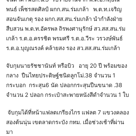
พนธ์ เพ็ชรสดศิลป์ ผกก.สน.ร่มเกล้า พ.ต.ท.เจริญ
สอนจันเกตุ รอง ผกก.สส.สน.ร่มเกล้า นำกำลังฝ่าย
สืบสวน พ.ต.ท.อัครพล ถิรพงศานุรักษ์ สว.สส.สน.ร่ม
เกล้า ร.ต.อ.ครรชิต พรมศรี ร.ต.อ.วีระ วรวงษ์พันธ์
ร.ต.อ.บุญณรงค์ คล้ายสง รอง สว.สส.สน.ร่มเกล้า
จับกุมนายรัชชานันท์ หรือบิว อายุ 20 ปี พร้อมของ
กลาง ปืนไทยประดิษฐ์ชนิดลูกโม่.38 จำนวน 1
กระบอก กระสุน6 นัด ปลอกกระสุนปืนขนาด .38
จำนวน 2 ปลอก กระเป๋าสะพายหนังสีดำจำนวน 1 ใบ
จับกุม
ได้ที่หน้าแฟลตเกรียงไกร แฟลต 7 แขวงคลอง
สองต้นนุ่น เขตลาดกระบัง กทม. เมื่อช่วงเช้าที่ผ่าน
มา