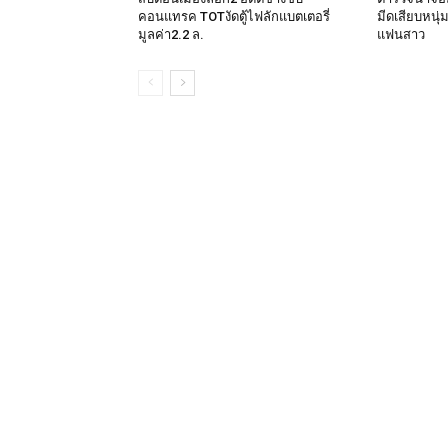
คอนแทรค TOTงัดตู้ไฟลักแบตเตอรี่
มีดเสียบหนุ่
มูลค่า2.2 ล.
แฟนสาว