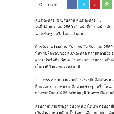
Share
สน ทองหล่อ. ฝ่ายสืบสวน สน.ทองหล่อ…..
วันที่ 14 มกราคม 2560 เจ้าหน้าที่ตำรวจฝ่ายสืบส
นายเศรษฐา หรือโหน่ง บัวงาม
ด้วยในระหว่างเดือน กันยายน ถึง ธันวาคม 2559
พื้นที่รับผิดชอบของ สน.ทองหล่อ หลายหลายวิธี อาท
ความน่าเชื่อถือ ก่อนจะไปหลอกลวงพนักงานเก็บเงิน
เก็บภาษีป้าย ก่อนจะหลบหนีไป
จากการรวบรวมภาพจากล้องวงจรปิดจึงได้ทราบว่าผ
สืบสวนทราบว่าคนร้ายคือนายเศรษฐา หรือโหน่ง บั
สามารถจับกุมได้ที่่จังหวัดชัยภูมิ ในความผิดฐาน
สอบถามนายเศรษฐา รับว่าตนไม่ได้ประกอบอาชีพ
เป็นจำนวนหลายสิบครั้ง โดยจะเลือกหลอกเอาเงินจา