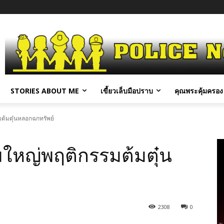
STORIES ABOUT ME
เขี้ยวเล็บมือปราบ
คุณพระคุ้มครอง 
มต้มตุ๋นหลอกฉกทรัพย์
มใหญ่พฤติกรรมต้มตุ๋น
2308
0