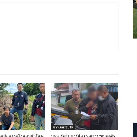
น
ข่าวเด่นรอบวัน
เทียนรวบโจ๋หนุ่มหึงโหด
ปคม.จับไรเดอร์หื่นลวงสาว17สมองช้า