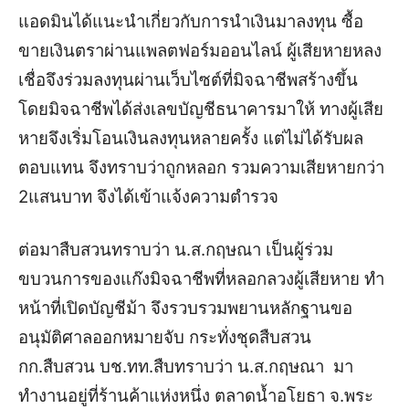
แอดมินได้แนะนำเกี่ยวกับการนำเงินมาลงทุน ซื้อ
ขายเงินตราผ่านแพลตฟอร์มออนไลน์ ผู้เสียหายหลง
เชื่อจึงร่วมลงทุนผ่านเว็บไซต์ที่มิจฉาชีพสร้างขึ้น
โดยมิจฉาชีพได้ส่งเลขบัญชีธนาคารมาให้ ทางผู้เสีย
หายจึงเริ่มโอนเงินลงทุนหลายครั้ง แต่ไม่ได้รับผล
ตอบแทน จึงทราบว่าถูกหลอก รวมความเสียหายกว่า
2แสนบาท จึงได้เข้าแจ้งความตำรวจ
ต่อมาสืบสวนทราบว่า น.ส.กฤษณา เป็นผู้ร่วม
ขบวนการของแก๊งมิจฉาชีพที่หลอกลวงผู้เสียหาย ทำ
หน้าที่เปิดบัญชีม้า จึงรวบรวมพยานหลักฐานขอ
อนุมัติศาลออกหมายจับ กระทั่งชุดสืบสวน
กก.สืบสวน บช.ทท.สืบทราบว่า น.ส.กฤษณา มา
ทำงานอยู่ที่ร้านค้าแห่งหนึ่ง ตลาดน้ำอโยธา จ.พระ