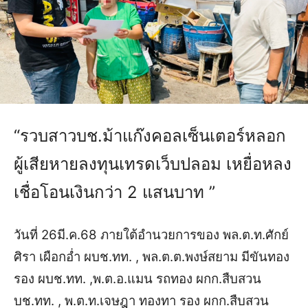
“รวบสาวบช.ม้าแก๊งคอลเซ็นเตอร์หลอก
ผู้เสียหายลงทุนเทรดเว็บปลอม เหยื่อหลง
เชื่อโอนเงินกว่า 2 แสนบาท ”
วันที่ 26มี.ค.68 ภายใต้อำนวยการของ พล.ต.ท.ศักย์
ศิรา เผือกอ่ำ ผบช.ทท. , พล.ต.ต.พงษ์สยาม มีขันทอง
รอง ผบช.ทท. ,
พ.ต.อ.แมน รถทอง ผกก.สืบสวน
บช.ทท. , พ.ต.ท.เจษฎา ทองทา รอง ผกก.สืบสวน