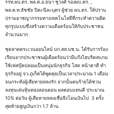
รรท.ผบ.ตร. พล.ต.อ.ธนา ชูวงศ์ รองผบ.ตร. ,
พล.ต.ท.ธัชชัย ปิตะนีละบุตร ผู้ช่วย ผบ.ตร. ให้ปราบ
ปรามอาชญากรรมทางเทคโนโลยีที่กระทำความผิด
ทุกรูปแบบซึ่งสร้างความเดือดร้อนให้กับประชาชน
จำนวนมาก
ชุดลาดตระเวนออนไลน์ บก.สส.บช.น. ได้รับการร้อง
เรียนจากประชาชนผู้เดือดร้อนว่ามีแก๊งไฮบริดสแกม
ใช้เฟสบุ๊คปลอมเป็นหนุ่มนักธุรกิจ โสด หน้าตาดี ทำ
ธุรกิจอยู่ จว.ภูเก็ตได้พูดคุยเป็นเวลาประมาณ 1 เดือน
จนกระทั่งผู้เสียหายหลงรัก จากนั้นคนร้ายได้ชวน
ลงทุนเล่นหุ้นทองลอนดอน ผลตอบแทนดี ประมาณ
10% ต่อวัน ผู้เสียหายหลงเชื่อจึงโอนเงินไป 3 ครั้ง
สุดท้ายสูญเงินกว่า 1.7 ล้าน