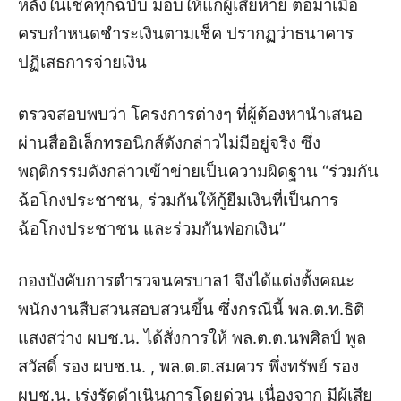
หลังในเช็คทุก
ฉบับ
มอบให้แก่ผู้
เสียหาย
ต่อมา
เมื่อ
ครบกำหนดชำระเงินตามเช็ค ปรากฏว่าธนาคาร
ปฏิเสธการจ่ายเงิน
ตรวจสอบพบว่า โครงการต่างๆ ที่ผู้ต้องหานำเสนอ
ผ่าน
สื่ออิเล็กทรอนิกส์ดังกล่าว
ไม่มีอยู่จริง
ซึ่ง
พฤติกรรมดังกล่าวเข้าข่าย
เป็น
ความผิด
ฐาน
“ร่วมกัน
ฉ้อโกงประชาชน
,
ร่วมกันให้กู้ยืมเงินที่เป็นการ
ฉ้อโกงประชาชน
และร่วมกันฟอกเงิน
”
กองบังคับการตำรวจนครบาล1
จึง
ได้
แต่ง
ตั้งคณะ
พนักงานสืบสวน
สอบสวน
ขึ้น ซึ่งกรณีนี้
พล.ต.ท.ธิติ
แสงสว่าง
ผบช.น. ได้สั่งการให้
พล.ต.ต.นพศิลป์ พูล
สวัสดิ์
รอง ผบช.น.
,
พล.ต.ต.สมควร พึ่งทรัพย์ รอง
ผบช.น. เร่งรัดดำเนินการโดยด่วน
เ
นื่องจาก
มีผู้เสีย