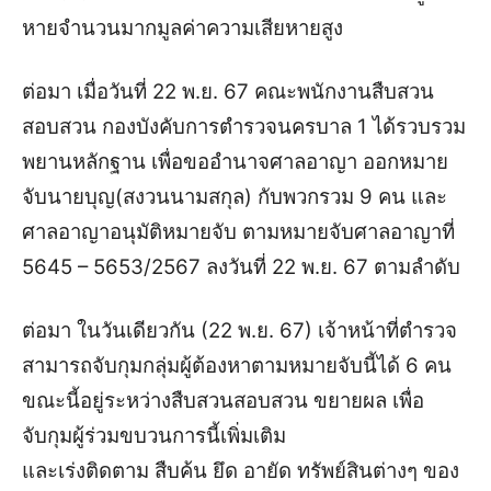
หาย
จำนวนมากมูลค่าความเสียหายสูง
ต่อมา เมื่อวันที่ 22 พ.ย. 67 คณะพนักงานสืบสวน
สอบสวน
กองบังคับการตำรวจนครบาล 1
ได้รวบรวม
พยานหลักฐาน
เพื่อขออำนาจศาลอาญา
ออก
หมาย
จับ
นายบุญ
(สงวนนามสกุล)
กับพวก
รวม 9 คน
และ
ศาล
อาญา
อนุมัติหมายจับ
ตามหมายจับศาลอาญาที่
5645 – 5653/2567 ลงวันที่ 22 พ.ย. 67 ตามลำดับ
ต่อมา ในวันเดียวกัน (22 พ.ย. 67) เจ้าหน้าที่ตำรวจ
สามารถจับกุมกลุ่มผู้ต้องหาตามหมายจับ
นี้
ได้
6 คน
ขณะนี้อยู่ระหว่างสืบสวนสอบ
สวน
ขยายผล เพื่อ
จับกุมผู้ร่วมขบวนการนี้
เพิ่มเติม
และเร่ง
ติดตาม
สืบค้น ยึด อายัด ทรัพย์สินต่างๆ ของ