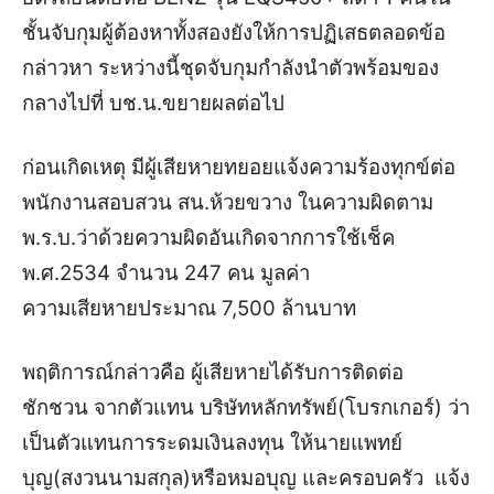
ชั้นจับกุมผู้ต้องหาทั้งสองยังให้การปฏิเสธตลอดข้อ
กล่าวหา ระหว่างนี้ชุดจับกุมกำลังนำตัวพร้อมของ
กลางไปที่ บช.น.ขยายผลต่อไป
ก่อนเกิดเหตุ
มี
ผู้เสียหาย
ทยอย
แจ้งความร้องทุกข์ต่อ
พนักงานสอบสวน สน.ห้วยขวาง
ในความผิดตาม
พ.ร.บ.ว่าด้วยความผิดอันเกิดจากการใช้เช็ค
พ.ศ.2534
จำนวน
247 คน
มูลค่า
ความเสียหายประมาณ 7,500 ล้านบาท
พฤติการณ์กล่าวคือ
ผู้เสียหาย
ได้รับการติดต่อ
ชักชวน
จากตัวแทน บริษัทหลักทรัพย์
(โบรกเกอร์)
ว่า
เป็นตัวแทนการระดมเงินลงทุน ให้นาย
แพทย์
บุ
ญ(สงวนนามสกุล)
หรือหมอบุญ และครอบครัว แจ้ง