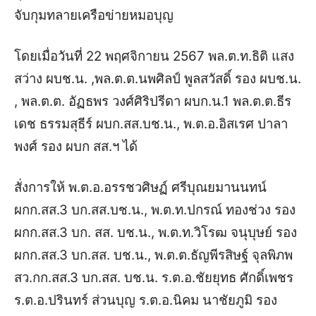
จับกุมทลายเครือข่ายหมอบุญ
โดยเมื่อวันที่ 22 พฤศจิกายน 2567 พล.ต.ท.ธิติ แสง
สว่าง ผบช.น. ,พล.ต.ต.นพศิลป์ พูลสวัสดิ์ รอง ผบช.น.
, พล.ต.ต. อัฏธพร วงศ์ศิริปรีดา ผบก.น.1
พล.ต.ต.ธีร
เดช ธรรมสุธีร์ ผบก.สส.บช.น., พ.ต.อ.อิสเรศ ปาลา
พงศ์ รอง ผบก สส.ฯ ได้
สั่งการให้ พ.ต.อ.อรรชวศิษฏ์ ศรีบุณยมานนทน์
ผกก.สส.3 บก.สส.บช.น., พ.ต.ท.ปกรณ์ ทองช่วง รอง
ผกก.สส.3 บก. สส. บช.น., พ.ต.ท.วิโรฒ จนุบุษย์ รอง
ผกก.สส.3 บก.สส. บช.น., พ.ต.ต.ธัญพีรสิษฐ์ จุลพิภพ
สว.กก.สส.3 บก.สส. บช.น. ร.ต.อ.ชัยยุทธ ศักดิ์เพชร
ร.ต.อ.ปรินทร์ ส่วนบุญ ร.ต.อ.นิคม นาชัยภูมิ รอง