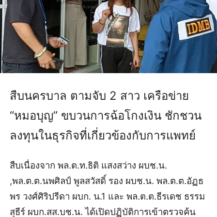
สืบนครบาล ตามจับ 2 สาว เครือข่าย
“หมอบุญ” ขบวนการฉ้อโกงเงิน ชักชวน
ลงทุนในธุรกิจที่เกี่ยวข้องกับการแพทย์
สืบเนื่องจาก พล.ต.ท.ธิติ แสงสว่าง ผบช.น.
,พล.ต.ต.นพศิลป์ พูลสวัสดิ์ รอง ผบช.น. พล.ต.ต.อัฏธ
พร วงศ์ศิริปรีดา ผบก. น.1 และ พล.ต.ต.ธีรเดช ธรรม
สุธีร์ ผบก.สส.บช.น. ได้เปิดปฏิบัติการเข้าตรวจค้น