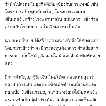
ว่านำไปลงทุนในธุรกิจที่เกี่ยวข้องกับการแพทย์
เช่น
โครงการสร้างศูนย์มะเร็ง
,
โครงการเว
ล
เนส
เซ็นเตอร์
,
สร้างโรงพยาบาลใน สปป.ลาว
,
เข้าร่วม
ลงทุนกับโรงพยาบาลในเวียดนาม
เป็นต้น
นายแพทย์บุญฯ
ได้สร้างความน่าเชื่อถือให้กับตัวเอง
โดยกล่าวอ้างว่า จะมีการลงทุนดังกล่าว
ผ่าน
สื่อสาร
ธารณะ
,
เว็บไซต์
, สื่อออนไลน์
และสำนักพิมพ์หลาย
แห่ง
มีการ
ทำสัญญากู้ยืมเงิน
โดยให้
ผล
ตอบแทนสูงกว่า
สถาบันการเงิน
และจ่ายเช็คเพื่อชำระหนี้เงินกู้
และ
ดอกเบี้ย
ในชื่อนายบุญ วนาสิน พร้อมทั้งมีบุคคลใน
ครอบครัวเป็น ผู้ค้ำประกันตามสัญญา และเซ็นสลัก