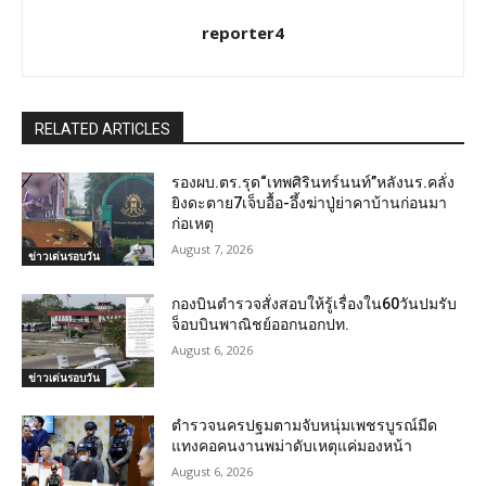
reporter4
RELATED ARTICLES
รองผบ.ตร.รุด“เทพศิรินทร์นนท์”หลังนร.คลั่ง
ยิงดะตาย7เจ็บอื้อ-อึ้งฆ่าปู่ย่าคาบ้านก่อนมา
ก่อเหตุ
August 7, 2026
ข่าวเด่นรอบวัน
กองบินตำรวจสั่งสอบให้รู้เรื่องใน60วันปมรับ
จ็อบบินพาณิชย์ออกนอกปท.
August 6, 2026
ข่าวเด่นรอบวัน
ตำรวจนครปฐมตามจับหนุ่มเพชรบูรณ์มีด
แทงคอคนงานพม่าดับเหตุแค่มองหน้า
August 6, 2026