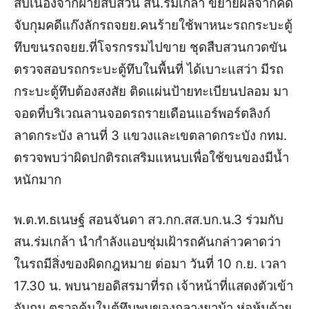
สืบเนื่องจากฝ่ายสืบสวน สน.ร่มเกล้า ขยายผลจากคดี
จับกุมคดีแก๊งลักรถจยย.คนร้ายใช้พาหนะรถกระบะตู้
ทึบขนรถจยย.ที่โจรกรรมไปขาย ชุดสืบสวนกวดขัน
ตรวจสอบรถกระบะตู้ทึบในพื้นที่ ได้เบาะแสว่า มีรถ
กระบะตู้ทึบต้องสงสัย ติดแผ่นป้ายทะเบียนปลอม มา
จอดที่บริเวณลานจอดรถรายเดือนแอร์พอร์ตลิงก์
ลาดกระบัง ลานที่ 3 แขวงและเขตลาดกระบัง กทม.
ตรวจพบว่าผิดปกติรถเสริมแหนบเพื่อใช้ขนของมีน้ำ
หนักมาก
พ.ต.ท.ธเนษฐ์ สอนจันดา สว.กก.สส.บก.น.3 ร่วมกับ
สน.ร่มเกล้า นำกำลังแอบซุ่มเฝ้ารถคันกล่าวคาดว่า
ในรถมีสิ่งของผิดกฎหมาย ต่อมา วันที่ 10 ก.ย. เวลา
17.30 น. พบนายอดิสรมาที่รถ เจ้าหน้าที่แสดงตัวเข้า
จับกุม ตรวจค้นในตู้ทึบพบของกลางยาบ้า ห่อหุ้มด้วย