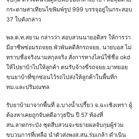
กระดาษสาเทียนไขพิมพ์รูป 999 บรรจุอยู่ในกระสอบ
37 ใบดังกล่าว
พล.ต.ท.สยาม กล่าวว่า สอบสวนนายอดิสร ให้การว่า
มีอาชีพซ่อมรถจยย.พัวพันคดีลักรถจยย. นายบอส ไม่
ทราบชื่อจริงนามสกุลจริง สั่งการทางไลน์ใช้ชื่อ okd
ให้ไปยาบ้าไปให้ลูกค้า ตนรับจ้างขี่รถจยย.มาทยอย
ขนยาบ้าที่ซุกซ่อนไว้รถไปส่งให้ลูกค้าในพื้นที่ก
ทม.และปริมณฑล
รับยาบ้ามาจากพื้นที่ อ.บางน้ำเปรี้ยว จ.ฉะเชิงเทรา ผู้
ต้องหาเคยถูกจับคดีอาวุธปืน ปี 57 ท้องที่
สน.ลาดกระบัง ชุดสืบสวนจะขยายผลจับกุมผู้ร่วม
ขบวนการที่เหลือ นำตัวส่งพงส.สน.ร่มเกล้า ดำเนิน