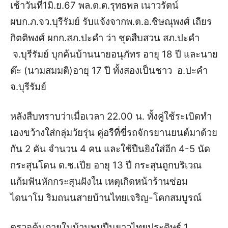
เช้าวันที่1มิ.ย.67 พล.ต.ต.รุทธพล เนาวรัตน์
ผบก.ภ.จว.บุรีรัมย์ รับแจ้งจากพ.ต.อ.ชิษณุพงศ์ เถียร
กิตติพงศ์ ผกก.สภ.ปะคำ ว่า ชุดสืบสวน สภ.ปะคำ
จ.บุรีรัมย์ บุกค้นบ้านนายอนุภัทร อายุ 18 ปี และนาย
ต๊ะ (นามสมมติ)อายุ 17 ปี ทั้งสองเป็นชาว อ.ปะคำ
จ.บุรีรัมย์
หลังสืบทราบว่าเมื่อเวลา 22.00 น. ทั้งคู่ใช้ระเบิดทำ
เองขว้างใส่กลุ่มวัยรุ่น คู่อรืที่ขี่รถจักรยานยนต์มาด้วย
กัน 2 คัน จำนวน 4 คน และใช้ปืนยิงใส่อีก 4-5 นัด
กระสุนโดน ด.ช.เปีย อายุ 13 ปี กระสุนถูกบริเวณ
แก้มฟันหักกระสุนฝังใน เหตุเกิดหน้าร้านซ่อม
ไดนาโม ริมถนนสายบ้านไทยเจริญ-โคกสมบูรณ์
ตรวจค้นภายในบ้านพบปืนยาวไทยประดิษฐ์ 1