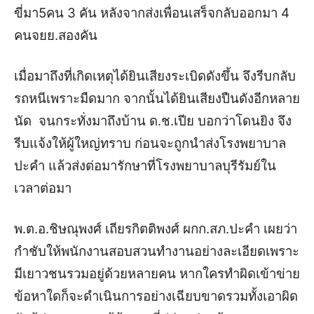
ขี่มา5คน 3 คัน หลังจากส่งเพื่อนเสร็จกลับออกมา 4
คนจยย.สองคัน
เมื่อมาถึงที่เกิดเหตุได้ยินเสียงระเบิดดังขึ้น จึงรีบกลับ
รถหนีเพราะมืดมาก จากนั้นได้ยินเสียงปืนดังอีกหลาย
นัด จนกระทั่งมาถึงบ้าน ด.ช.เปีย บอกว่าโดนยิง จึง
รีบแจ้งให้ผู้ใหญ่ทราบ ก่อนจะถูกนำส่งโรงพยาบาล
ปะคำ แล้วส่งต่อมารักษาที่โรงพยาบาลบุรีรัมย์ใน
เวลาต่อมา
พ.ต.อ.ชิษณุพงศ์ เถียรกิตติพงศ์ ผกก.สภ.ปะคำ เผยว่า
กำชับให้พนักงานสอบสวนทำงานอย่างละเอียดเพราะ
มีเยาวชนรวมอยู่ด้วยหลายคน หากใครทำผิดเข้าข่าย
ข้อหาใดก็จะดำเนินการอย่างเฉียบขาดรวมทั้งเอาผิด