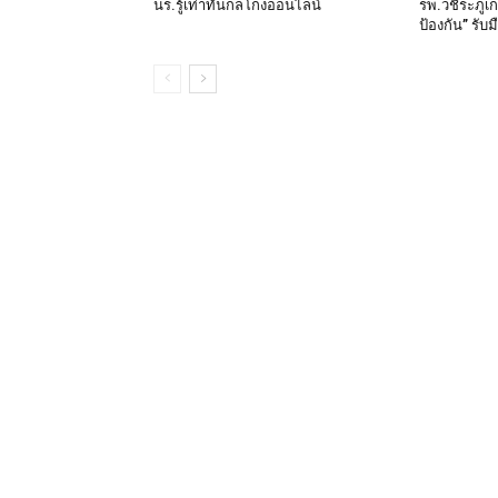
นร.รู้เท่าทันกลโกงออนไลน์
รพ.วชิระภูเก
ป้องกัน” รับ