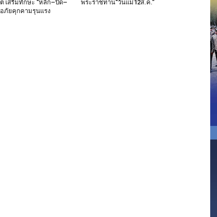
็ต เสริมทักษะ “หลีก–ปิด–
พระราชทาน“วันแม่12ส.ค.”
มือภัยคุกคามรุนแรง