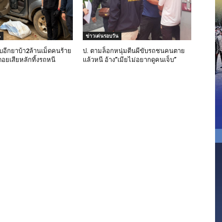
น
ข่าวเด่นรอบวัน
อีกยาบ้า2ล้านเม็ดคนร้าย
ป. ตามล็อกหนุ่มตีนผีขับรถชนคนตาย
อยเสียหลักทิ้งรถหนี
แล้วหนี อ้าง”เมียไม่อยากดูคนเจ็บ”