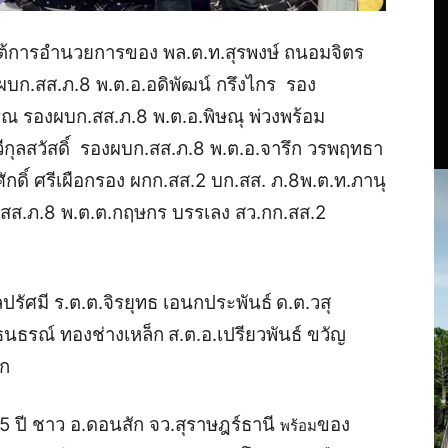
ต้การอำนวยการของ
พล.ต.ท.สุรพงษ์ ถนอมจิตร
ผบก.สส.ภ.8
พ.ต.อ.อดิพัฒน์ กรึงไกร
รอง
รุณ
รองผบก.สส.ภ.8
พ.ต.อ.พิษณุ พ่วงพร้อม
ีกุลสวัสดิ์
รองผบก.สส.ภ.8
พ.ต.อ.จารึก วรพฤทธา
ักดิ์ ศรีเผือกรอง
ผกก.สส.2 บก.สส. ภ.8
พ.ต.ท.ภานุ
.สส.ภ.8
พ.ต.ต.กฤษกร บรรเลง
สว.กก.สส.2
ลปรัศมี
ร.ต.ต.จิรยุทธ เอนกประพันธ์
ด.ต.วสุ
ธนธรณ์ ทองช่างเหล็ก
ส.ต.อ.เปรียวพันธ์ ขวัญ
ัก
25 ปี ชาว อ.ดอนสัก จว.สุราษฎร์ธานี
ของ
พร้อม