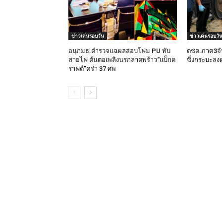
ข่าวเด่นรอบวัน
ข่าวเด่นรอบวั
อนุกมธ.ตำรวจแฉผลสอบโฟม PU ทับ
ตชด.ภาค3จับ
สายไฟ ต้นตอเพลิงนรกลาดพร้าว“แบ็กด
ซิ่งกระบะลงด
ราฟต์”คร่า 37 ศพ