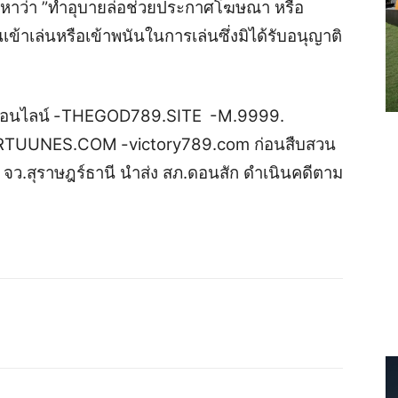
วหาว่า
”ทำอุบายล่อช่วยประกาศโฆษณา หรือ
เข้าเล่นหรือเข้าพนันในการเล่นซึ่งมิได้รับอนุญาติ
ออนไลน์
-THEGOD789.SITE
-M.9999.
RTUUNES.COM
-victory789.com ก่อนสืบสวน
จว.สุราษฎร์ธานี
นำส่ง สภ.ดอนสัก ดำเนินคดีตาม