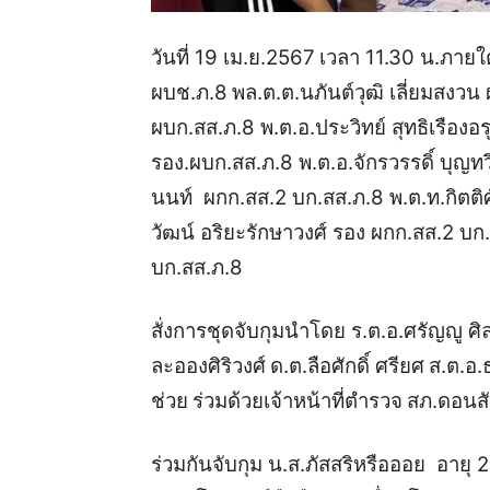
วันที่ 19 เม.ย.2567
เวลา 11.30 น.
ภายใ
ผบช.ภ.8
พล.ต.ต.นภันต์วุฒิ เลี่ยมสงวน
ผบก.สส.ภ.8
พ.ต.อ.ประวิทย์ สุทธิเรืองอ
รอง.ผบก.สส.ภ.8
พ.ต.อ.จักรวรรดิ์ บุญทว
นนท์
ผกก.สส.2 บก.สส.ภ.8
พ.ต.ท.กิตติศ
วัฒน์ อริยะรักษาวงศ์
รอง ผกก.สส.2 บก
บก.สส.ภ.8
สั่งการชุดจับกุมนำโดย
ร.ต.อ.ศรัญญู ศิ
ละอองศิริวงศ์
ด.ต.ลือศักดิ์ ศรียศ
ส.ต.อ.
ช่วย
ร่วมด้วยเจ้าหน้าที่ตำรวจ
สภ.ดอนส
ร่วมกันจับกุม
น.ส.ภัสสริหรือออย อายุ 