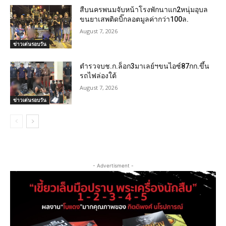
สืบนครพนมจับหน้าโรงพักนาแก2หนุ่มอุบล
ขนยาเสพติดบิ๊กลอตมูลค่ากว่า100ล.
August 7, 2026
ข่าวเด่นรอบวัน
ตำรวจบช.ก.ล็อก3มาเลย์ฯขนไอซ์87กก.ขึ้น
รถไฟล่องใต้
August 7, 2026
ข่าวเด่นรอบวัน
- Advertisment -