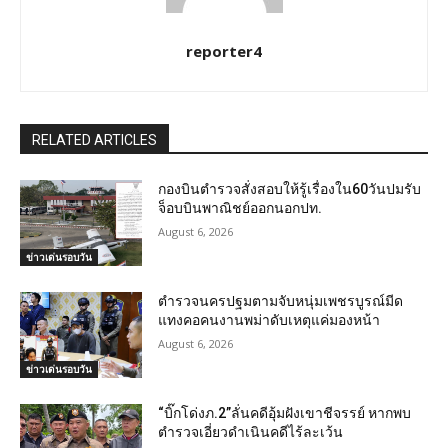
reporter4
RELATED ARTICLES
กองบินตำรวจสั่งสอบให้รู้เรื่องใน60วันปมรับ
จ็อบบินพาณิชย์ออกนอกปท.
August 6, 2026
ข่าวเด่นรอบวัน
ตำรวจนครปฐมตามจับหนุ่มเพชรบูรณ์มีด
แทงคอคนงานพม่าดับเหตุแค่มองหน้า
August 6, 2026
ข่าวเด่นรอบวัน
“บิ๊กโด่งภ.2”ลั่นคดีอุ้มฝังเขาชีจรรย์ หากพบ
ตำรวจเอี่ยวดำเนินคดีไร้ละเว้น