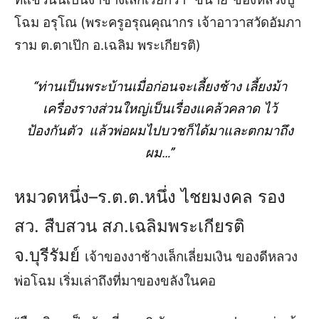
โฉม
อรุโณ
(
พระครูอรุณคุณากร
เจ้าอาวาสวัดอัมภา
ราม
ต
.
ตาเป๊ก
อ
.
เฉลิม พระเกียรติ
)
“ท่านเป็นพระบ้าน
เมื่อก่อนจะเลี้ยงช้าง
เลี้ยงม้า
เครื่องรางส่วนใหญ่เป็นเรื่องแคล้วคลาด
ไว้
ป้องกันตัว
แล้วพ่อผมไปบวชก็ได้มาและตกมาถึง
ผม
…
”
หมวดหนึ่ง
–
ร
.
ต
.
ต
.
หนึ่ง
ไชยมงคล
รอง
สว
.
สืบสวน
สภ
.
เฉลิมพระเกียรติ
จ
.
บุรีรัมย์
เจ้าของงาช้างเล็กเลี่ยมเงิน
ของดีหลวง
พ่อโฉม
เริ่มเล่าถึงที่มาของขลังในคอ