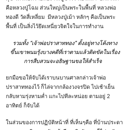
คือหลวงปู่โฉม
ส่วนใหญ่เป็นพระในพื้นที่
หลวงพ่อ
ทองดี
วัดสี่เหลี่ยม
มีหลวงปู่เม้า
หลักๆ
คือเป็นพระ
พื้นที่
เป็นสิ่งไว้ยึดเหนี่ยวจิตใจในการทำงาน
รวมทั้ง
“
เจ้าพ่อปราสาททอง
”
ตั้งอยู่
ทางโค้ง
ทาง
ขึ้นเขาพนมรุ้ง
บางคดีที่เราตามแล้วติดขัดในเรื่อง
การสืบสวนจะอธิษฐานขอให้สำเร็จ
ยกมือขอให้จับได้
เราบนบานศาลกล่าวเจ้าพ่อ
ปราสาททองไว้
ก็ไล่จากกล้องวงจรปิด
ไปเช้าเย็น
กลับ
หามรุ่งหามค่ำ
แกะไปทีละหน่อย
ตามอยู่
2
อาทิตย์
ก็จับได้
ในส่วนของการปฏิบัติหน้าที่
ที่เห็นๆคือ
ที่บ้านประดา