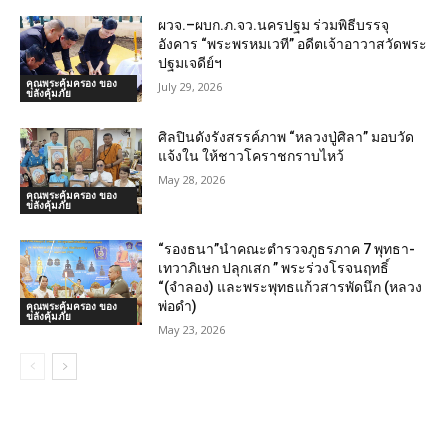
ผวจ.–ผบก.ภ.จว.นครปฐม ร่วมพิธีบรรจุ
อังคาร “พระพรหมเวที” อดีตเจ้าอาวาสวัดพระ
ปฐมเจดีย์ฯ
คุณพระคุ้มครอง ของ
July 29, 2026
ขลังคุ้มภัย
ศิลปินดังรังสรรค์ภาพ “หลวงปู่ศิลา” มอบวัด
แจ้งใน ให้ชาวโคราชกราบไหว้
May 28, 2026
คุณพระคุ้มครอง ของ
ขลังคุ้มภัย
“รองธนา”นำคณะตำรวจภูธรภาค 7 พุทธา-
เทวาภิเษก ปลุกเสก ” พระร่วงโรจนฤทธิ์
“(จำลอง) และพระพุทธแก้วสารพัดนึก (หลวง
พ่อดำ)
คุณพระคุ้มครอง ของ
ขลังคุ้มภัย
May 23, 2026