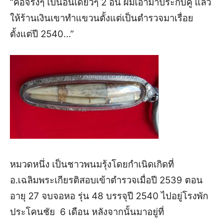
“
คือจริงๆ
เป็นอันเดี่ยวๆ
2
อัน
ผมเอามาประกบคู่
แล้ว
ให้ร้านเงินเขาทำ
แขวนตั้งแต่เป็นตำรวจมาเรื่อย
ตั้งแต่ปี
2540…”
หมวดหนึ่ง
เป็นชาวพนมรุ้งโดยกำเนิดเกิดที่
อ
.
เฉลิมพระเกียรติ
สอบเข้าตำรวจเมื่อปี
2539
ตอน
อายุ
27
จบจอหอ
รุ่น
48
บรรจุปี
2540
ไปอยู่โรงพัก
ประโคนชัย
6
เดือน
หลังจากนั้นมาอยู่ที่