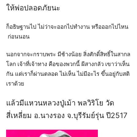
ให้พ่อปลอดภัยนะ
ก็อธิษฐานไป
ไม่ว่าจะออกไปทำงาน
หรือออกไปไหน
ก่อนนอน
นอกจากจะกราบพระ
มีช้างน้อย
สิ่งศักดิ์สิทธิ์ในสากล
โลก
เจ้าที่เจ้าทาง
คือของพวกนี้
ผีสางกลัว
เขาว่าเห็น
กัน
แต่เราก็ผ่านตลอด
ไม่เห็น
ไม่มีอะไร
ขึ้นอยู่กับสติ
เราด้วย
แล้วมีแหวนหลวงปู่เม้า
พลวิริโย
วัด
สี่เหลี่ยม
อ
.
นางรอง
จ
.
บุรีรัมย์
รุ่น
ปี
2517