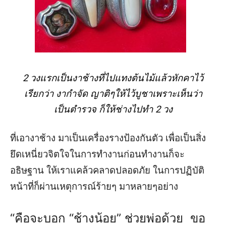
2
วงแรกเป็นงาช้างที่ไปแทงต้นไม้แล้วหักคาไว้
เรียกว่า
งากำจัด
ญาติๆให้ไว้บูชาเพราะเห็นว่า
เป็นตำรวจ
ก็ให้ช่างไปทำ
2
วง
ที่เอางาช้าง
มาเป็นเครื่องรางป้องกันตัว
เพื่อเป็นสิ่ง
ยึดเหนี่ยวจิตใจในการทำงาน
ก่อนทำงานก็จะ
อธิษฐาน
ให้เราแคล้วคลาดปลอดภัย
ในการปฏิบัติ
หน้าที่ก็ผ่านเหตุการณ์ร้ายๆ
มาหลายๆอย่าง
“
คือจะบอก
“
ช้างน้อย
”
ช่วยพ่อด้วย
ขอ