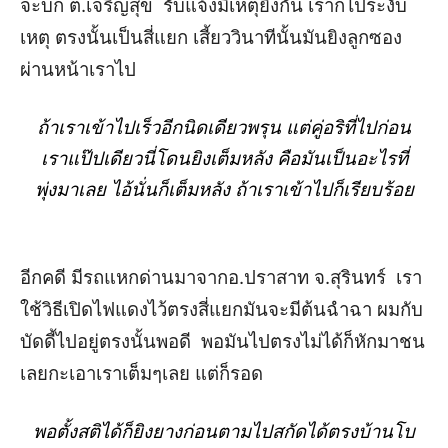
จะบก
ต
.
เจริญสุข
รับแจ้งมีเหตุยิงกัน
เราก็ไประงับ
เหตุ
ตรงนั้นเป็นสี่แยก
เสี้ยววินาทีนั้นมันยิงลูกซอง
ผ่านหน้าเราไป
ถ้าเราเข้าไปเร็วอีกนิดเดียวพรุน
แต่คู่อริที่ไปก่อน
เราแป๊ปเดียวนี่
โดนยิงเต็มหลัง
คือมันเป็นอะไรที่
พุ่งมาเลย
ไอ้นั่นก็เต็มหลัง
ถ้าเราเข้าไปก็เรียบร้อย
อีกคดี
มีรถแหกด่านมาจากอ
.
ปราสาท
จ
.
สุรินทร์
เรา
ใช้วิธีเปิดไฟแดงไว้ตรงสี่แยก
มันจะมีต้นฉำฉา
ผมกับ
บัดดี้ไปอยู่ตรงนั้นพอดี
พอมันไปตรงไม่ได้ก็หักมาชน
เลย
กะเอาเราเต็มๆเลย
แต่ก็รอด
พอตั้งสติได้ก็ยิงยางก่อนตามไปสกัดได้ตรงบ้านโบ