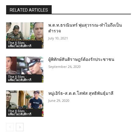
RELATED ARTICLES
พ.ต.ท.ธรณินทร์ พุ่มสุวรรณ-ทำไมถึงเป็น
ตำรวจ
July 10, 2021
The X Files :
แฟ้ม(ไม่)ลับสีกากี
ผู้พิทักษ์สันติราษฎร์ต้องรักประชาชน
September 26, 2020
The X Files :
แฟ้ม(ไม่)ลับสีกากี
หมู่เอิร์ธ-ส.ต.ต.โสฬส สุทธิพันธุ์มาลี
June 29, 2020
The X Files :
แฟ้ม(ไม่)ลับสีกากี