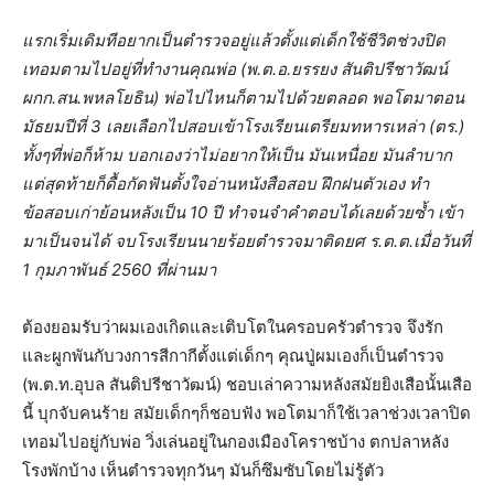
แรกเริ่มเดิมทีอยากเป็นตำรวจอยู่แล้วตั้งแต่เด็กใช้ชีวิตช่วงปิด
เทอมตามไปอยู่ที่ทำงานคุณพ่อ (พ.ต.อ.ยรรยง สันติปรีชาวัฒน์
ผกก.สน.พหลโยธิน) พ่อไปไหนก็ตามไปด้วยตลอด พอโตมาตอน
มัธยมปีที่ 3 เลยเลือกไปสอบเข้าโรงเรียนเตรียมทหารเหล่า (ตร.)
ทั้งๆที่พ่อก็ห้าม บอกเองว่าไม่อยากให้เป็น มันเหนื่อย มันลำบาก
แต่สุดท้ายก็ดื้อกัดฟันตั้งใจอ่านหนังสือสอบ ฝึกฝนตัวเอง ทำ
ข้อสอบเก่าย้อนหลังเป็น 10 ปี ทำจนจำคำตอบได้เลยด้วยซ้ำ เข้า
มาเป็นจนได้ จบโรงเรียนนายร้อยตำรวจมาติดยศ ร.ต.ต.เมื่อวันที่
1 กุมภาพันธ์ 2560 ที่ผ่านมา
ต้องยอมรับว่าผมเองเกิดและเติบโตในครอบครัวตำรวจ จึงรัก
และผูกพันกับวงการสีกากีตั้งแต่เด็กๆ คุณปู่ผมเองก็เป็นตำรวจ
(พ.ต.ท.อุบล สันติปรีชาวัฒน์) ชอบเล่าความหลังสมัยยิงเสือนั้นเสือ
นี้ บุกจับคนร้าย สมัยเด็กๆก็ชอบฟัง พอโตมาก็ใช้เวลาช่วงเวลาปิด
เทอมไปอยู่กับพ่อ วิ่งเล่นอยู่ในกองเมืองโคราชบ้าง ตกปลาหลัง
โรงพักบ้าง เห็นตำรวจทุกวันๆ มันก็ซึมซับโดยไม่รู้ตัว