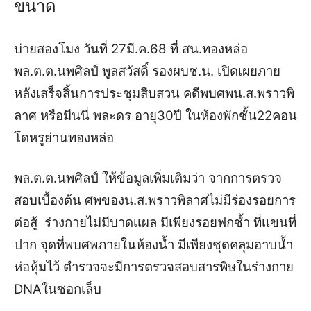
ขนาด
บ่ายสองโมง วันที่ 27มี.ค.68 ที่ สน.ทองหล่อ
พล.ต.ต.นพศิลป์ พูลสวัสดิ์ รองผบช.น. เปิดเผยภาย
หลังเสร็จสิ้นการประชุมสืบสวน คดีพบศพน.ส.พราวพิ
ลาศ หรือมีนนี่ พละดร อายุ30ปี ในห้องพักชั้น22คอน
โดหรูย่านทองหล่อ
พล.ต.ต.นพศิลป์ ให้ข้อมูลเพิ่มเติมว่า จากการตรวจ
สอบเบื้องต้น ศพของน.ส.พราวพิลาศไม่มีร่องรอยการ
ต่อสู้ ร่างกายไม่มีบาดเเผล มีเพียงรอยฟกช้ำ ที่เเขนที่
ปาก จุดที่พบศพภายในห้องน้ำ มีเพียงชุดคลุมอาบน้ำ
ห่อหุ้มไว้ ตำรวจจะมีการตรวจสอบสารพิษในร่างกาย
DNAในซอกเล็บ